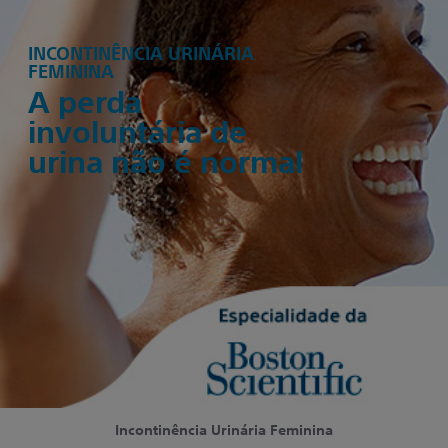
INCONTINÊNCIA URINÁRIA
FEMININA
A perda
involuntária de
urina não é normal
Incontinência Urinária Feminina