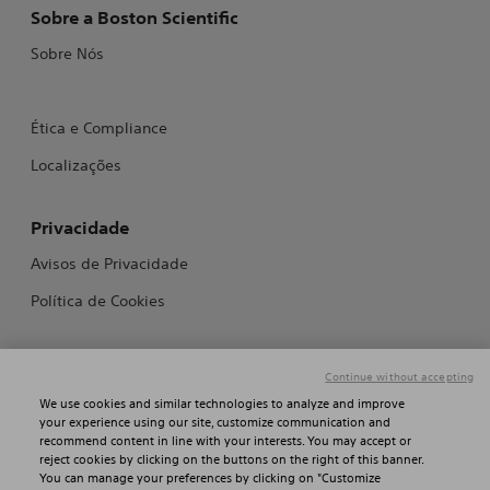
Sobre a Boston Scientific
Sobre Nós
Ética e Compliance
Localizações
Privacidade
Avisos de Privacidade
Política de Cookies
Fale Conosco
Continue without accepting
Fale Conosco
We use cookies and similar technologies to analyze and improve
your experience using our site, customize communication and
recommend content in line with your interests. You may accept or
reject cookies by clicking on the buttons on the right of this banner.
©2026 Boston Scientific Corporation or its affiliates. All rights reserved.
You can manage your preferences by clicking on "Customize