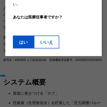
い。​
人工尿道括約筋は3つのコンポーネント（カフ、圧力調整
バルーン、コントロールポンプ）から構成されており、す
あなたは医療従事者ですか？
べて体内に植込まれ、外からは見えないようになっていま
す。
製品は一般的に、人工尿道括約筋（Artificial Urinary
はい
いいえ
Sphincter, AUS）と呼ばれ、製品名はAMS800となりま
す。
販売名：AMS800 人工尿道括約筋 医療機器承認番号：20200BZG00024000
システム概要
尿道に巻きつける「カフ」
圧媒液（生理食塩水）を貯留した「圧力調整バルー