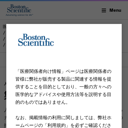
Menu
医療従事者の方 | ボストン・サイエンティフィック ジャパン
ウロロジー
ウロロジー製品一覧
人工尿道括約筋 Artificial Urinary Sphincter
概要
人工尿道括約筋とは
製品について
Section menu
「医療関係者向け情報」ページは医療関係者の
皆様に弊社が販売する製品に関連する情報を提
人工尿道括約筋とは
供することを目的としており、一般の方々への
製品について
医学的なアドバイスや使用方法等を説明する目
的のものではありません。​
人工尿道括約筋とは、正常な尿道括約筋の機能を代替する
なお、掲載情報の利用に関しましては、弊社ホ
カフを手術で尿道へ留置し、ポンプを操作することで尿の
ームページの「利用規約」を必ずご確認くださ
排出をコントロールできるようにするシステムです。