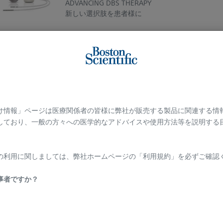
ADVANCING DBS THERAPY
新しい選択肢を患者様に
Vercise Cartesia™
ディレクショナルリード
Advancing DBS Therapy
Vercise™ Deep Brain Stimulation System
け情報」ページは医療関係者の皆様に弊社が販売する製品に関連する情
バーサイス DBS システム
しており、一般の方々への医学的なアドバイスや使用方法等を説明する
Accurate Targeting & Precise Control Patient Foc
​
の利用に関しましては、弊社ホームページの「利用規約」を必ずご確認く
Image Guided Programming with
Vercise™ DBS Systems
事者ですか？
バーサイス DBS システム
PRECISION IN SIGHT
Image Guided Programming with STIMVIEW XT