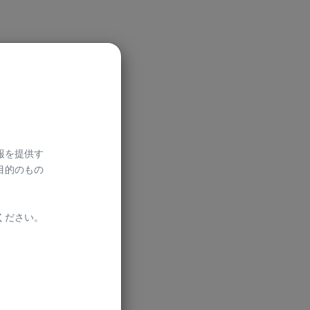
報を提供す
目的のもの
us
ださい。​