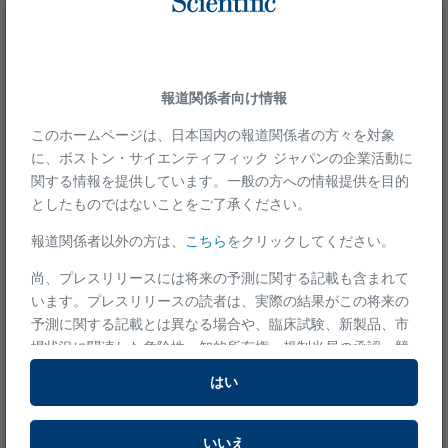
ボストン・サイエンティフィックは、世界中の患者さんの健康状態
を改善するために、 革新的な治療法を提供し、患者さんの人生を
報道関係者向け情報
実り多いものとすることに全力で取り組みます。
このホームページは、日本国内の報道関係者の方々を対象
に、ボストン・サイエンティフィック ジャパンの企業活動に
医療従事者の方
関する情報を提供しています。一般の方への情報提供を目的
冠動脈インターベンション
としたものではないことをご了承ください。
ストラクチャーハート
報道関係者以外の方は、
こちら
をクリックしてください。
末梢血管インターベンション
尚、プレスリリースには将来の予測に関する記載も含まれて
カーディアック・リズム・マネジメント
います。プレスリリースの読者は、実際の結果がこの将来の
予測に関する記載とは異なる場合や、臨床試験、新製品、市
場状況に関連した危険性、知的所有権、規制当局の承認、競
争入札、当社の全体的な事業戦略、その他当社が証券取引委
エレクトロフィジオロジー
はい
員会に提出した内容などによりマイナスの影響を受ける場合
エンドスコピー（消化器分野）
があることに注意ください。
いいえ
エンドスコピー（呼吸器分野）