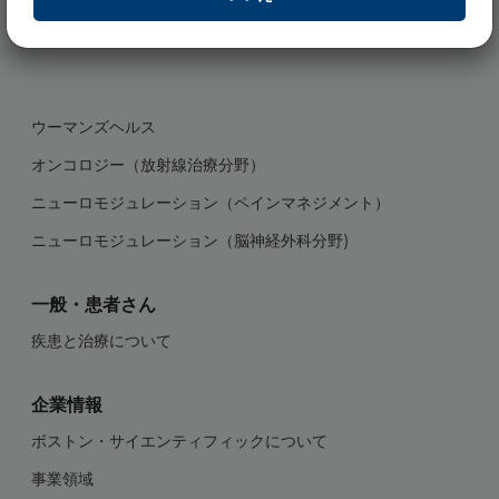
プレスリリースページを表示しますか？
ウロロジー
ウーマンズヘルス
オンコロジー（放射線治療分野）
ニューロモジュレーション（ペインマネジメント）
ニューロモジュレーション（脳神経外科分野)
一般・患者さん
疾患と治療について
企業情報
ボストン・サイエンティフィックについて
事業領域