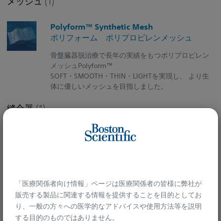
メッシュ
(1)
Polyform™ Synthetic Mesh
ポリフォーム ポリプロピレンメッシュ
骨盤臓器脱治療で長年の実績をもつポリプロピレン
メッシュPolyform™
SOFT・SMOOTH・THIN・LIGHTを実現し、 より生
体に優しいメッシュを目指しました。
縫合器
(1)
Capio™ SLIM Suture Capturing Device
キャピオ スリム
骨盤底再建術において25年以上*の実績をもつスー
チャリングデバイスCapio
さらに進化したデザインにより、最小限の剥離スペ
「医療関係者向け情報」ページは医療関係者の皆様に弊社が
ースで 深部組織へのアクセス・スーチャリングを
販売する製品に関連する情報を提供することを目的としてお
可能にします
り、一般の方々への医学的なアドバイスや使用方法等を説明
する目的のものではありません。​
*USにおいて1995年より販売