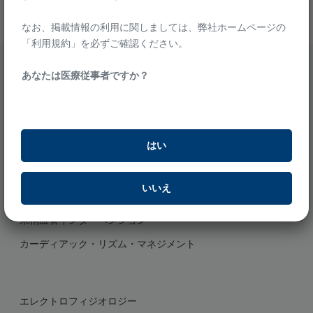
なお、掲載情報の利用に関しましては、弊社ホームページの
「利用規約」を必ずご確認ください。​
ボストン・サイエンティフィックは、世界中の患者さんの健康状態
あなたは医療従事者ですか？
を改善するために、 革新的な治療法を提供し、患者さんの人生を
実り多いものとすることに全力で取り組みます。
はい
医療従事者の方
冠動脈インターベンション
いいえ
ストラクチャーハート
末梢血管インターベンション
カーディアック・リズム・マネジメント
エレクトロフィジオロジー