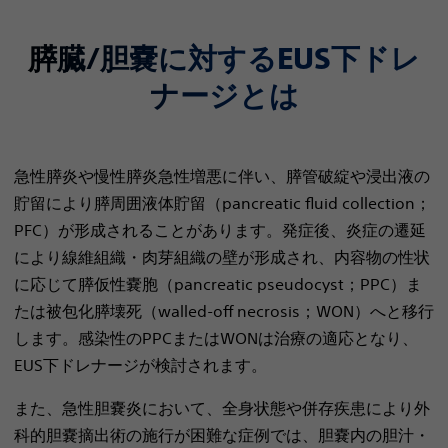
膵臓/胆嚢に対するEUS下ドレ
ナージとは
急性膵炎や慢性膵炎急性増悪に伴い、膵管破綻や浸出液の
貯留により膵周囲液体貯留（pancreatic fluid collection；
PFC）が形成されることがあります。発症後、炎症の遷延
により線維組織・肉芽組織の壁が形成され、内容物の性状
に応じて膵仮性嚢胞（pancreatic pseudocyst；PPC）ま
たは被包化膵壊死（walled-off necrosis；WON）へと移行
します。感染性のPPCまたはWONは治療の適応となり、
EUS下ドレナージが検討されます。
また、急性胆嚢炎において、全身状態や併存疾患により外
科的胆嚢摘出術の施行が困難な症例では、胆嚢内の胆汁・