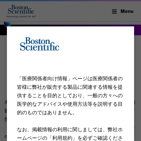
Menu
Hot AXIOS™とは
「医療関係者向け情報」ページは医療関係者の
皆様に弊社が販売する製品に関連する情報を提
供することを目的としており、一般の方々への
本システムは、超音波内視鏡下で経消化管（胃又は十二指
医学的なアドバイスや使用方法等を説明する目
腸）的に消化器壁同士又は消化器壁と嚢胞壁を引き寄せて
的のものではありません。​
瘻孔を形成する瘻孔形成システムであり、膵仮性嚢胞
（Pancreatic pseudocyst：PPC）、被包化壊死（Walled-
なお、掲載情報の利用に関しましては、弊社ホ
off necrosis：WON）又は胆嚢に対する内視鏡的ドレナー
ームページの「利用規約」を必ずご確認くださ