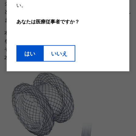
ジのために使用されます。また、留置後はアクセスポート
い。​
として機能し、追加の診断及び治療介入の経路が確保され
ます。
あなたは医療従事者ですか？
本邦では、膵仮性嚢胞（PPC）および被包化壊死（WON）
を対象として2017年に承認、翌年2018年に保険収載され、
その後胆嚢ドレナージへの適用が2024年に承認、翌年
はい
いいえ
2025年に保険収載されました。