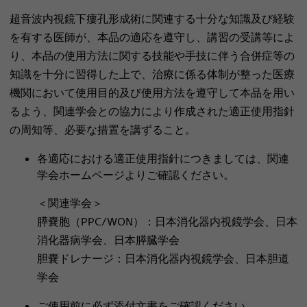
超音波内視鏡下瘻孔形成術に関連する十分な知識及び経験
を有する医師が、本品の適応を遵守し、講習の受講等によ
り、本品の使用方法に関する技能や手技に伴う合併症等の
知識を十分に習得した上で、治療に係る体制が整った医療
機関において使用目的及び使用方法を遵守して本品を用い
るよう、関連学会との協力により作成された適正使用指針
の周知等、必要な措置を講ずること。
各適応における適正使用指針につきましては、関連
学会ホームページよりご確認ください。
＜関連学会＞
膵嚢胞（PPC/WON）：日本消化器内視鏡学会、日本
消化器病学会、日本膵臓学会
胆嚢ドレナージ：日本消化器内視鏡学会、日本胆道
学会
ご使用前に必ず添付文書をご確認ください。