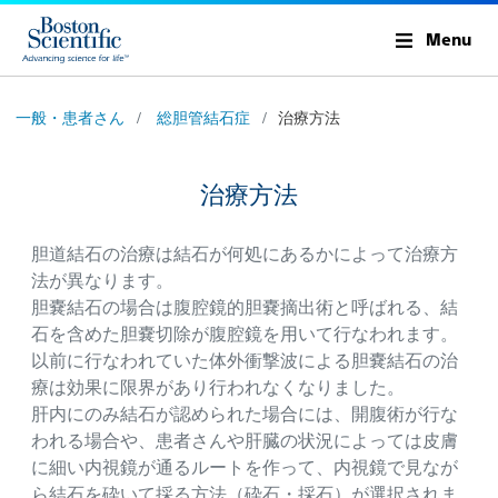
Menu
一般・患者さん
総胆管結石症
治療方法
治療方法
胆道結石の治療は結石が何処にあるかによって治療方
法が異なります。
胆嚢結石の場合は腹腔鏡的胆嚢摘出術と呼ばれる、結
石を含めた胆嚢切除が腹腔鏡を用いて行なわれます。
以前に行なわれていた体外衝撃波による胆嚢結石の治
療は効果に限界があり行われなくなりました。
肝内にのみ結石が認められた場合には、開腹術が行な
われる場合や、患者さんや肝臓の状況によっては皮膚
に細い内視鏡が通るルートを作って、内視鏡で見なが
ら結石を砕いて採る方法（砕石・採石）が選択されま