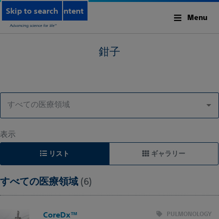
Skip to main content
Skip to search
Menu
鉗子
すべての医療領域
表示
リスト
ギャラリー
すべての医療領域
(6)
CoreDx™
PULMONOLOGY