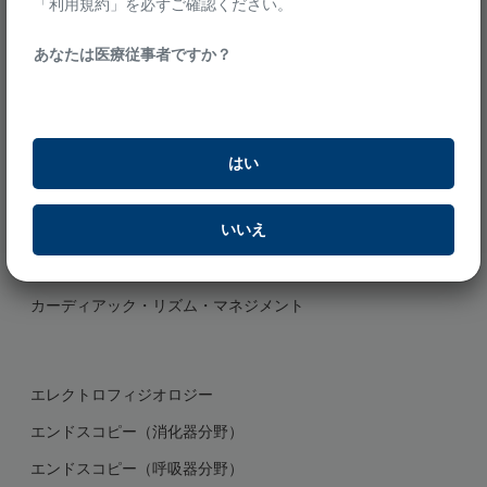
「利用規約」を必ずご確認ください。​
ボストン・サイエンティフィックは、世界中の患者さんの健康状態
あなたは医療従事者ですか？
を改善するために、 革新的な治療法を提供し、患者さんの人生を
実り多いものとすることに全力で取り組みます。
医療従事者の方
はい
冠動脈インターベンション
いいえ
ストラクチャーハート
末梢血管インターベンション
カーディアック・リズム・マネジメント
エレクトロフィジオロジー
エンドスコピー（消化器分野）
エンドスコピー（呼吸器分野）