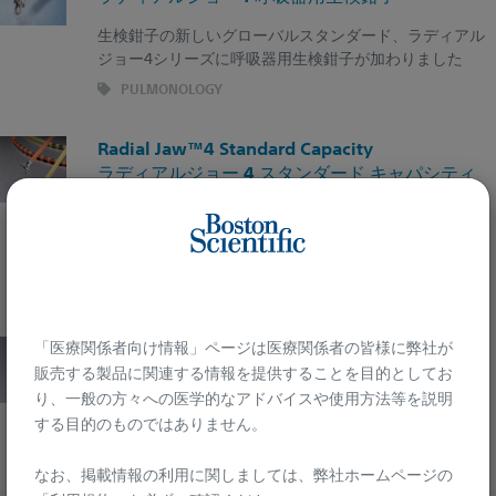
生検鉗子の新しいグローバルスタンダード、ラディアル
ジョー4シリーズに呼吸器用生検鉗子が加わりました
PULMONOLOGY
Radial Jaw™4 Standard Capacity
ラディアルジョー 4 スタンダード キャパシティ
過去最も好評を博したRadial Jaw™3のカップ形状をベ
ースに機能を進化させ優れた挿通性を併せ持つ生検鉗子
に生まれ変わりました
GASTROENTEROLOGY
「医療関係者向け情報」ページは医療関係者の皆様に弊社が
Radial Jaw™4P
ラディアルジョー4 P 細径生検鉗子
販売する製品に関連する情報を提供することを目的としてお
り、一般の方々への医学的なアドバイスや使用方法等を説明
GASTROENTEROLOGY
する目的のものではありません。​
なお、掲載情報の利用に関しましては、弊社ホームページの