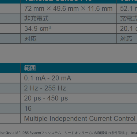
rcise Gevia MRI DBS Systemフルシステム、リードオンリーでのMRI撮像の条件詳細は、ImageReady™ 