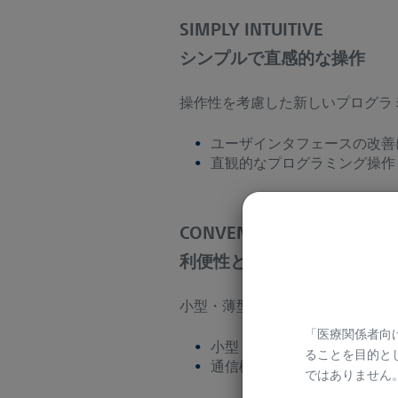
SIMPLY INTUITIVE
シンプルで直感的な操作
操作性を考慮した新しいプログラ
ユーザインタフェースの改善
直観的なプログラミング操作
CONVENIENCE MEETS CO
利便性と快適性
小型・薄型のIPGはBluetoot
「医療関係者向
小型・薄型のIPG
ることを目的と
通信機能を改善した日本語対
ではありません。