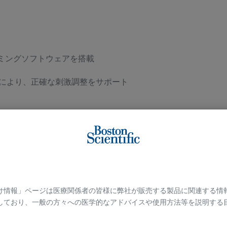
ミングソフトウェアを搭載
により、正確な刺激調整をサポート
MFORT
h接続機能を搭載し使いやすさを改善
け情報」ページは医療関係者の皆様に弊社が販売する製品に関連する情
しており、一般の方々への医学的なアドバイスや使用方法等を説明する
応のリモートコントロール
​