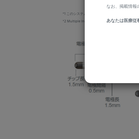
なお、掲載情報
*1 このシステムにはVercise Genus™ IPGやVercise 
あなたは医療従
*2 Multiple Independent Current Control