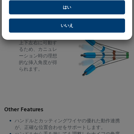
チップ コントロール
はい
Tome Cannulationにおいて高いパフォーマンスを発揮
いいえ
手元のハンドル操
作で先端チップが
上下左右に可動す
るため、カニュレ
ーション時の理想
的な挿入角度が得
られます。
Other Features
ハンドルとカッティングワイヤの優れた動作連携
が、正確な位置合わせをサポートします。
ハンドルから手を放しても調整したナイフの角度