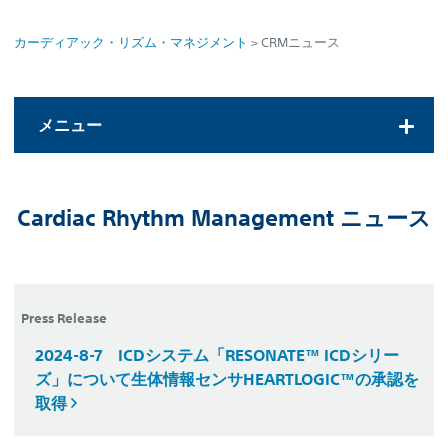
Slide
2
カーディアック・リズム・マネジメント
> CRMニュース
of
3
メニュー
カーディアック・リズム・マネジメント
Cardiac Rhythm Management ニュース
製品一覧
手技・治療方法
学会・セミナー情報
Press Release
2024-8-7
ICDシステム「RESONATE™ ICDシリー
関連リンク
ズ」について生体情報センサHEARTLOGIC™の承認を
取得