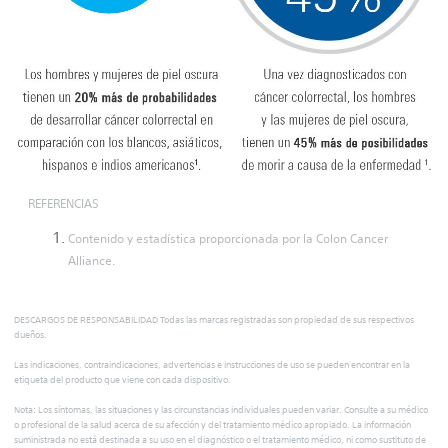
REFERENCIAS
Contenido y estadística proporcionada por la Colon Cancer
Alliance.
DESCARGOS DE RESPONSABILIDAD Todas las marcas registradas son propiedad de sus respectivos
dueños.
Las indicaciones, contraindicaciones, advertencias e instrucciones de uso se pueden encontrar en la
etiqueta del producto que viene con cada dispositivo.
Nota: Los síntomas, las situaciones y las circunstancias individuales pueden variar. Consulte a su médico
o profesional de la salud acerca de su afección y del tratamiento médico apropiado. La información
suministrada no está destinada a su uso en el diagnóstico o el tratamiento médico, ni como sustituto de