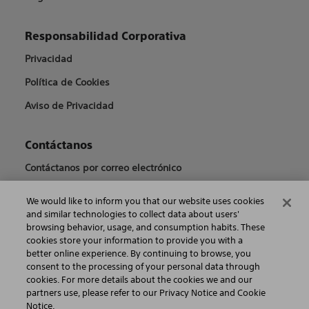
Responsabilidad Corporativa
Privacidad
Política de Cookies
Aviso de Privacidad
Contáctanos
Contáctanos por correo electrónico
We would like to inform you that our website uses cookies
and similar technologies to collect data about users'
©2026 Boston Scientific Corporation o sus filiales. Todos los derechos
browsing behavior, usage, and consumption habits. These
reservados.
cookies store your information to provide you with a
better online experience. By continuing to browse, you
Aviso de Copyright
consent to the processing of your personal data through
cookies. For more details about the cookies we and our
Términos de Uso
partners use, please refer to our Privacy Notice and Cookie
Notice.