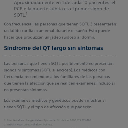
Aproximadamente en 1 de cada 10 pacientes, el
PCR o la muerte súbita es el primer signo de
1
SQTL.
Con frecuencia, las personas que tienen SQTL 3 presentarán
un latido cardíaco anormal durante el sueño. Esto puede
hacer que produzcan un jadeo ruidoso al dormir.
Síndrome del QT largo sin síntomas
Las personas que tienen SQTL posiblemente no presenten
signos ni síntomas (SQTL silencioso). Los médicos con
frecuencia recomiendan a los familiares de las personas
que tienen la afección que se realicen exámenes, incluso si
no presentan síntomas.
Los exámenes médicos y genéticos pueden mostrar si
tienen SQTL y el tipo de afección que padecen.
1. AHA. Jervell and Lange-Nielsen Syndrome. Circulation. 2006;113:783-790.
2. National Heart Lung and Blood Institute.