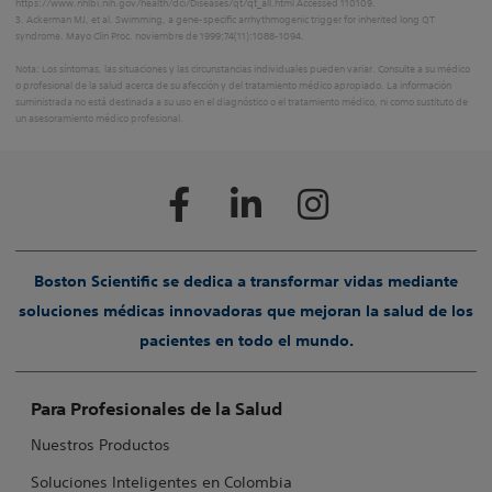
https://www.nhlbi.nih.gov/health/dci/Diseases/qt/qt_all.html Accessed 110109.
3. Ackerman MJ, et al. Swimming, a gene-specific arrhythmogenic trigger for inherited long QT
syndrome. Mayo Clin Proc. noviembre de 1999;74(11):1088-1094.
Nota: Los síntomas, las situaciones y las circunstancias individuales pueden variar. Consulte a su médico
o profesional de la salud acerca de su afección y del tratamiento médico apropiado. La información
suministrada no está destinada a su uso en el diagnóstico o el tratamiento médico, ni como sustituto de
un asesoramiento médico profesional.
Boston Scientific se dedica a transformar vidas mediante
soluciones médicas innovadoras que mejoran la salud de los
pacientes en todo el mundo.
Para Profesionales de la Salud
Nuestros Productos
Soluciones Inteligentes en Colombia