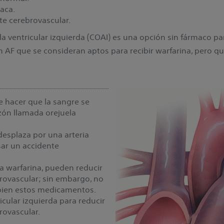
íaca.
te cerebrovascular.
ela ventricular izquierda (COAI) es una opción sin fármaco pa
n AF que se consideran aptos para recibir warfarina, pero 
de hacer que la sangre se
zón llamada orejuela
desplaza por una arteria
sar un accidente
a warfarina, pueden reducir
brovascular; sin embargo, no
 bien estos medicamentos.
ricular izquierda para reducir
rovascular.