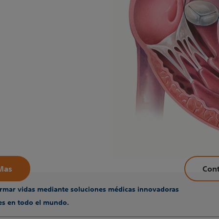
Mas
Con
sformar vidas mediante soluciones médicas innovadoras
tes en todo el mundo.