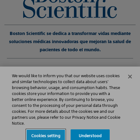
Boston Scientific se dedica a transformar vidas mediante
soluciones médicas innovadoras que mejoran la salud de
pacientes de todo el mundo.
©2026 Boston Scientific Corporation o sus filiales. Todos los derechos
reservados.
We would like to inform you that our website uses cookies
and similar technologies to collect data about users'
browsing behavior, usage, and consumption habits. These
Política de Privacidad
cookies store your information to provide you with a
better online experience. By continuing to browse, you
Condiciones de Uso
consent to the processing of your personal data through
cookies. For more details about the cookies we and our
Aviso de Copyright
partners use, please refer to our Privacy Notice and Cookie
Notice.
Mapa del sitio
Cookies setting
Understood