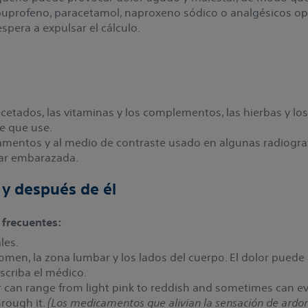
uprofeno, paracetamol, naproxeno sódico o analgésicos opi
spera a expulsar el cálculo.
etados, las vitaminas y los complementos, las hierbas y lo
e que use.
amentos y al medio de contraste usado en algunas radiograf
dar embarazada.
 y después de él
 frecuentes:
les.
omen, la zona lumbar y los lados del cuerpo. El dolor puede
criba el médico.
or can range from light pink to reddish and sometimes can 
hrough it.
(Los medicamentos que alivian la sensación de ardor