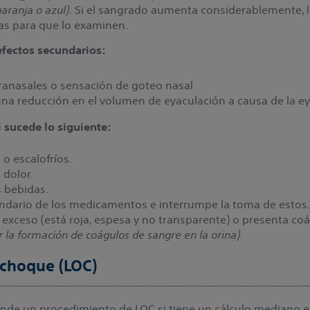
aranja o azul).
Si el sangrado aumenta considerablemente, l
ias para que lo examinen.
efectos secundarios:
ranasales o sensación de goteo nasal
una reducción en el volumen de eyaculación a causa de la e
 sucede lo siguiente:
 o escalofríos.
 dolor.
s bebidas.
ndario de los medicamentos e interrumpe la toma de estos.
exceso (está roja, espesa y no transparente) o presenta coág
r la formación de coágulos de sangre en la orina).
e choque (LOC)
de un procedimiento de LOC si tiene un cálculo mediano en e