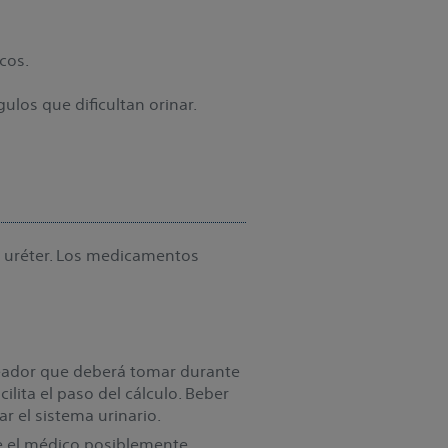
cos.
ulos que dificultan orinar.
l uréter. Los medicamentos
queador que deberá tomar durante
lita el paso del cálculo. Beber
r el sistema urinario.
e el médico posiblemente