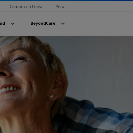
Compra en Línea
Peru
lud
BeyondCare