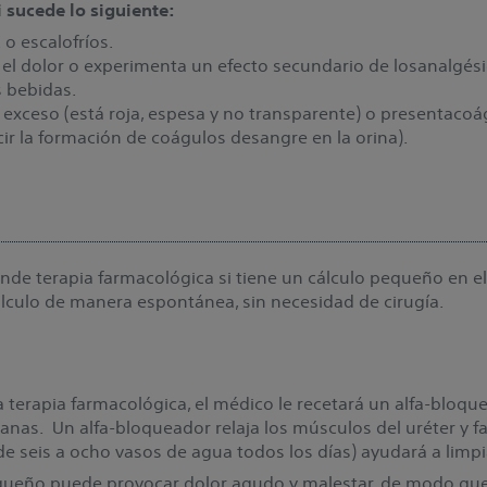
 sucede lo siguiente:
 o escalofríos.
el dolor o experimenta un efecto secundario de losanalgési
s bebidas.
exceso (está roja, espesa y no transparente) o presentacoág
ir la formación de coágulos desangre en la orina).
de terapia farmacológica si tiene un cálculo pequeño en e
álculo de manera espontánea, sin necesidad de cirugía.
a terapia farmacológica, el médico le recetará un alfa-blo
as. Un alfa-bloqueador relaja los músculos del uréter y faci
e seis a ocho vasos de agua todos los días) ayudará a limpia
pequeño puede provocar dolor agudo y malestar, de modo qu