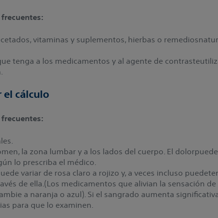
 frecuentes:
etados, vitaminas y suplementos, hierbas o remediosnatu
que tenga a los medicamentos y al agente de contrasteutili
.
 el cálculo
 frecuentes:
les.
omen, la zona lumbar y a los lados del cuerpo. El dolorpuede
n lo prescriba el médico.
 puede variar de rosa claro a rojizo y, a veces incluso puede
ravés de ella.(Los medicamentos que alivian la sensación de 
mbie a naranja o azul). Si el sangrado aumenta significati
ias para que lo examinen.