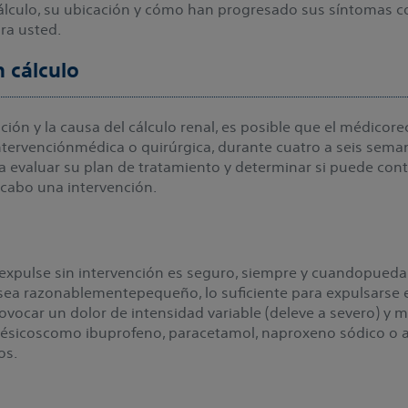
álculo, su ubicación y cómo han progresado sus síntomas co
ra usted.
n cálculo
ación y la causa del cálculo renal, es posible que el médico
ntervenciónmédica o quirúrgica, durante cuatro a seis sema
 a evaluar su plan de tratamiento y determinar si puede co
a cabo una intervención.
e expulse sin intervención es seguro, siempre y cuandopueda 
lo sea razonablementepequeño, lo suficiente para expulsars
vocar un dolor de intensidad variable (deleve a severo) y 
sicoscomo ibuprofeno, paracetamol, naproxeno sódico o an
os.