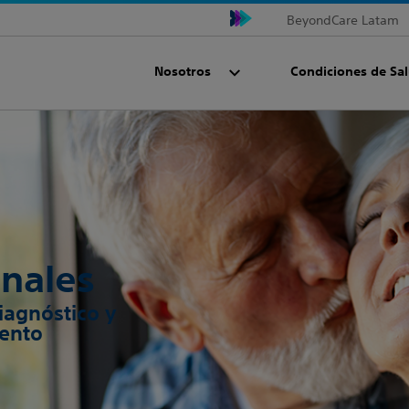
BeyondCare Latam
Nosotros
Condiciones de Sa
enales
iagnóstico y
iento