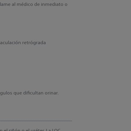
lame al médico de inmediato o
yaculación retrógrada
ulos que dificultan orinar.
l riñón o el uréter. La LOC