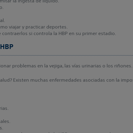
mitar la ingesta de líquido.
o.
al.
mo viajar y practicar deportes.
 contraerlos si controla la HBP en su primer estadio.
a HBP
ionar problemas en la vejiga, las vías urinarias o los riñones
 salud? Existen muchas enfermedades asociadas con la impos
rias.
ales.
s.