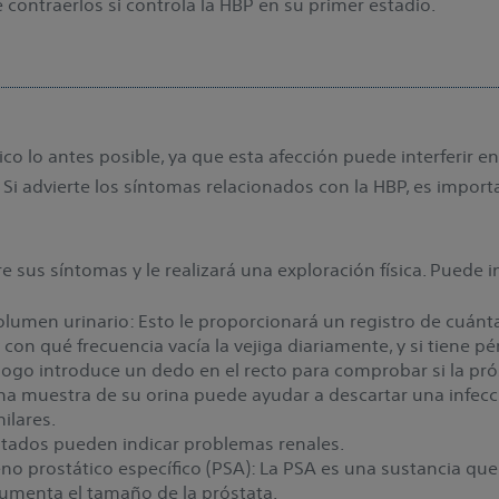
 contraerlos si controla la HBP en su primer estadio.
ico lo antes posible, ya que esta afección puede interferir en
Si advierte los síntomas relacionados con la HBP, es impor
 sus síntomas y le realizará una exploración física. Puede in
volumen urinario: Esto le proporcionará un registro de cuá
con qué frecuencia vacía la vejiga diariamente, y si tiene pé
rólogo introduce un dedo en el recto para comprobar si la pr
 una muestra de su orina puede ayudar a descartar una infec
ilares.
ultados pueden indicar problemas renales.
no prostático específico (PSA): La PSA es una sustancia que
menta el tamaño de la próstata.