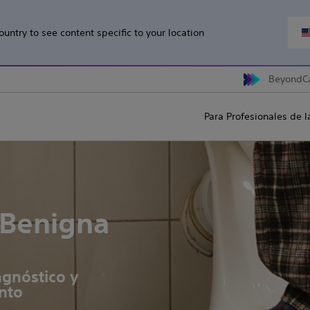
ountry to see content specific to your location
BeyondC
Para Profesionales de l
 Benigna
agnóstico y
nto