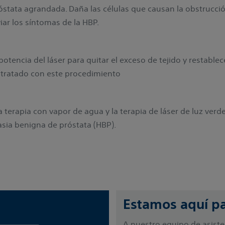
stata agrandada. Daña las células que causan la obstrucci
viar los síntomas de la HBP.
tencia del láser para quitar el exceso de tejido y restablecer
 tratado con este procedimiento
erapia con vapor de agua y la terapia de láser de luz verd
lasia benigna de próstata (HBP).
Estamos aquí pa
A nuestro equipo de asiste