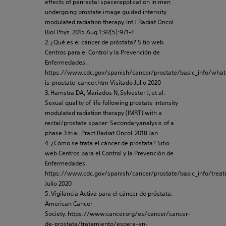
effects of perirectal spacerapplication in men
undergoing prostate image guided intensity
modulated radiation therapy. Int J Radiat Oncol
Biol Phys. 2015 Aug 1;92(5):971-7.
2. ¿Qué es el cáncer de próstata? Sitio web
Centros para el Control y la Prevención de
Enfermedades.
https://www.cdc.gov/spanish/cancer/prostate/basic_info/what
is-prostate-cancer.htm Visitado Julio 2020
3. Hamstra DA, Mariados N, Sylvester J, et al.
Sexual quality of life following prostate intensity
modulated radiation therapy (IMRT) with a
rectal/prostate spacer: Secondaryanalysis of a
phase 3 trial. Pract Radiat Oncol. 2018 Jan
4. ¿Cómo se trata el cáncer de próstata? Sitio
web Centros para el Control y la Prevención de
Enfermedades.
https://www.cdc.gov/spanish/cancer/prostate/basic_info/treat
Julio 2020
5. Vigilancia Activa para el cáncer de próstata.
American Cancer
Society. https://www.cancer.org/es/cancer/cancer-
de-prostata/tratamiento/espera-en-