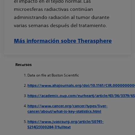
el impacto en el tejido normal. Las
microesferas radiactivas continúan
administrando radiación al tumor durante
varias semanas después del tratamiento.
Más información sobre Therasphere
Recursos
Data on file at Boston Scientific
https://www.ahajournals.org/doi/10.1161/CIR.00000000
https://academic.oup.com/eurheartj/article/43/36/3379/6
https://www.cancer.org/cancer/types/liver-
cancer/about/what-is-key-statistics.html
https://www.jvascsurg.org/article/S0741-
5214(23)00284-7/fulltext