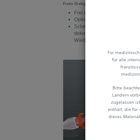
Freier Drehgriff
Frei bewegbare Drehvorricht
Optische Sensortechnologie 
Schnelle und zuverlässige Dr
dekonnektierung für PCI-Inte
Wiederholungsmessungen
Für medizinisch
für alle inte
französis
medizini
Bitte beachte
Ländern vorb
zugelassen is
enthält, die fü
dieses Materia
Verschreibu