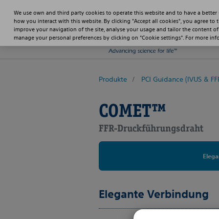
We use own and third party cookies to operate this website and to have a better
how you interact with this website. By clicking "Accept all cookies", you agree to 
improve your navigation of the site, analyse your usage and tailor the content of
manage your personal preferences by clicking on "Cookie settings". For more in
Produkte
PCI Guidance (IVUS & FF
COMET™
FFR-Druckführungsdraht
Elega
Elegante Verbindung