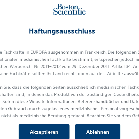
Multi-modales PO
ung für minimalen Widerstand
für zuverlässige Messung
WERDEN SIE M
ahtkonnektierung/-
Haftungsausschluss
rventionen und
AD-Mit
e Fachkräfte in EUROPA ausgenommen in Frankreich. Die folgenden S
rnationalen medizinischen Fachkräfte bestimmt, entsprechen jedoch 
chen Werberecht Nr. 2011–2012 vom 29. Dezember 2011, Artikel 34. A
Fragen
sche Fachkräfte sollten ihr Land rechts oben auf der Website auswäh
n Sie, dass die folgenden Seiten ausschließlich medizinischen Fachk
Fallst
ehalten sind, in denen das Produkt von der zuständigen Gesundheit
t. Sofern diese Website Informationen, Referenzhandbücher und Da
r den Gebrauch durch zugelassenes medizinisches Personal vorgesehe
Lernen
l nicht als medizinische Beratung gedacht. Beachten Sie vor dem Ge
ngsinformationen und Bedienungshinweise in der Begleitdokumentat
Systems.
Akzeptieren
Ablehnen