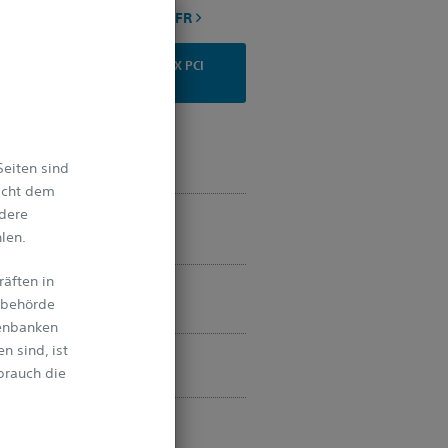
LARIS-System für IVUS & FFR
ITGLIED IN UNSERER COMPLEX PCI
COMMUNITY
arbeiter kontaktieren
eiten sind
nicht dem
ndere
 einreichen
len.
räften in
udie herunterladen
sbehörde
tenbanken
n sind, ist
 Sie auf EDUCARE
brauch die
ion des