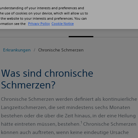
Karrie
 understanding of your interests and preferences and
the use of cookies on your device, which will allow us to
 the website to your interests and preferences. You can
formation see the
Privacy Policy
Cookie Notice
Fachkräfte
Patienten
Produkte
Erkrankungen
Chronische Schmerzen
Was sind chronische
Schmerzen?
Chronische Schmerzen werden definiert als kontinuierliche
Langzeitschmerzen, die seit mindestens sechs Monaten
bestehen oder die über die Zeit hinaus, in der eine Heilung
1
hätte eintreten müssen, bestehen.
Chronische Schmerzen
können auch auftreten, wenn keine eindeutige Ursache