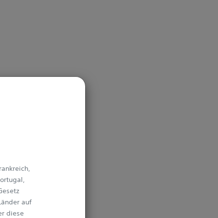
rankreich,
ortugal,
Gesetz
Länder auf
er diese