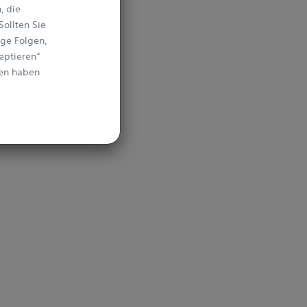
, die
ollten Sie
ige Folgen,
eptieren“
den haben