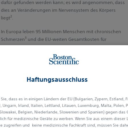
dafür gefunden werden kann; es wird angenommen, dass
dies an Veränderungen im Nervensystem des Körpers
2
liegt
.
In Europa leben 95 Millionen Menschen mit chronischen
3
Schmerzen
und die EU-weiten Gesamtkosten für
Gesundheitssysteme werden auf 300 Milliarden Euro
4
geschätzt
.
Arten von chronischen Schmerzen
Haftungsausschluss
Chronische Schmerzen können in zwei Klassen eingeteilt
Sie, dass es in einigen Ländern der EU (Bulgarien, Zypern, Estland, F
2
werden: nozizeptisch und neuropathisch.
Jeder leidet
 Ungarn, Irland, Italien, Lettland, Litauen, Luxemburg, Malta, Polen, P
irgendwann unter nozizeptischen Schmerzen, dazu
Slowakei, Belgien, Niederlande, Slowenien und Spanien) gegen das 
gehören Vorkommnisse wie Schnitte, eine Verbrennung
tlich für medizinische Geräte zu werben. Wenn Sie aus einem dieser 
oder eine Verletzung. Neuropathische Schmerzen werden
e zugreifen und keine medizinische Fachkraft sind, müssen Sie dah