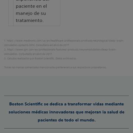
paciente en el
manejo de su
tratamiento.
1. https://www.medtronic.com/us-en/healthcare-professionals/products/neurological/deep-brain-
stimulation-systems.html. Consultado en abril de 2017.
2. https://www.sjm.com/en/professionals/featured-products/neuromodulation/deep-brain-
stimulation. Consultado en abril de 2017.
3. Cálculos realizados por Boston Scientific. Datos archivados.
Todas las marcas comerciales mencionadas pertenecen a sus respectivos propietarios.
Boston Scientific se dedica a transformar vidas mediante
soluciones médicas innovadoras que mejoran la salud de
pacientes de todo el mundo.