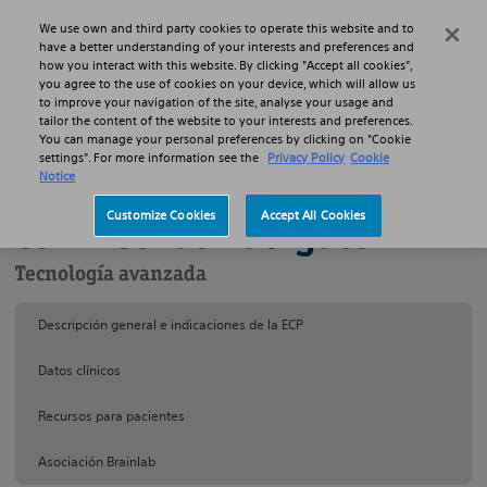
Skip to main content
Skip to search
We use own and third party cookies to operate this website and to
Search
Menu
have a better understanding of your interests and preferences and
how you interact with this website. By clicking "Accept all cookies",
you agree to the use of cookies on your device, which will allow us
Productos
Sistemas de estimulación cerebral profunda
to improve your navigation of the site, analyse your usage and
Vercise Gevia™ con Neural Navigator
tailor the content of the website to your interests and preferences.
You can manage your personal preferences by clicking on "Cookie
settings". For more information see the
Privacy Policy
Cookie
Vercise Gevia™
Notice
Customize Cookies
Accept All Cookies
con Neural Navigator 2
Tecnología avanzada
Descripción general e indicaciones de la ECP
Datos clínicos
Recursos para pacientes
Asociación Brainlab