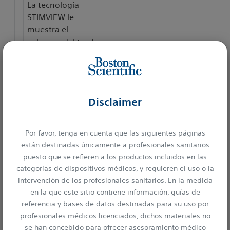
La tecnología
STIMVIEW le
muestra el
volumen del tejido
que está siendo
activado para una
configuración de
estimulación
Disclaimer
determinada.. Esta
zona se conoce
como el modelo
Por favor, tenga en cuenta que las siguientes páginas
del campo de
están destinadas únicamente a profesionales sanitarios
estimulación.
puesto que se refieren a los productos incluidos en las
categorías de dispositivos médicos, y requieren el uso o la
Los botones de un
intervención de los profesionales sanitarios. En la medida
solo click hacen
en la que este sitio contiene información, guías de
que la
referencia y bases de datos destinadas para su uso por
programación sea
profesionales médicos licenciados, dichos materiales no
intuitiva y sencilla.
se han concebido para ofrecer asesoramiento médico