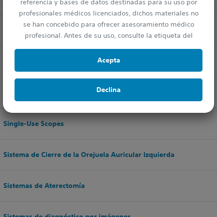
referencia y bases de datos destinadas para su uso por
profesionales médicos licenciados, dichos materiales no
se han concebido para ofrecer asesoramiento médico
Monitorización remota de pacientes
profesional. Antes de su uso, consulte la etiqueta del
dispositivo para ver la información prescriptiva y las
instrucciones de operativas.
Acepta
pinzas
Declina
Prótesis de Pene
Single-Use Scopes
Sistema de Cierre de la Orejuela Auricular Izquierda
Sistemas de Aterectomía
Sistemas de diagnóstico por imágenes