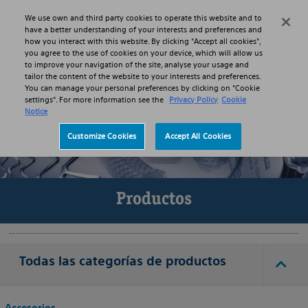
Skip to main content
Skip to search
We use own and third party cookies to operate this website and to
Search
Menu
have a better understanding of your interests and preferences and
how you interact with this website. By clicking "Accept all cookies",
you agree to the use of cookies on your device, which will allow us
to improve your navigation of the site, analyse your usage and
tailor the content of the website to your interests and preferences.
You can manage your personal preferences by clicking on "Cookie
settings". For more information see the
Privacy Policy
Cookie
Notice
Customize Cookies
Accept All Cookies
Productos
Todas las categorías de productos
Accesorios