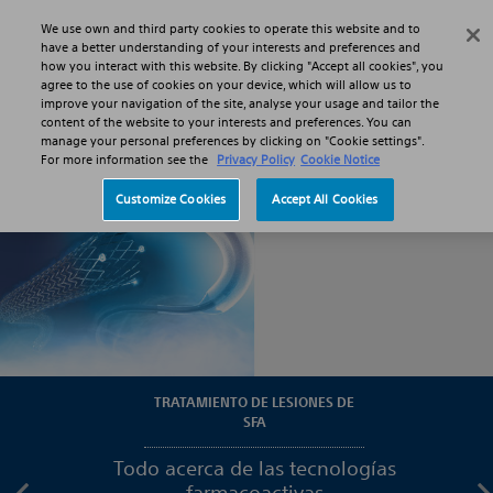
Skip to main content
Skip to search
We use own and third party cookies to operate this website and to
Search
Menu
have a better understanding of your interests and preferences and
how you interact with this website. By clicking "Accept all cookies", you
agree to the use of cookies on your device, which will allow us to
improve your navigation of the site, analyse your usage and tailor the
Especialidades Médicas
Cirugía Vascular
content of the website to your interests and preferences. You can
manage your personal preferences by clicking on "Cookie settings".
For more information see the
Privacy Policy
Cookie Notice
Customize Cookies
Accept All Cookies
TRATAMIENTO DE LESIONES DE
SFA
Todo acerca de las tecnologías
farmacoactivas