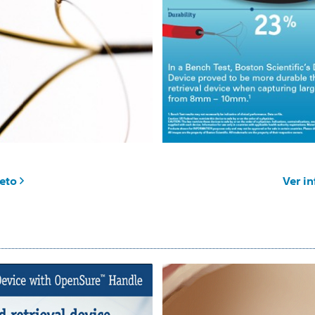
leto
Ver i