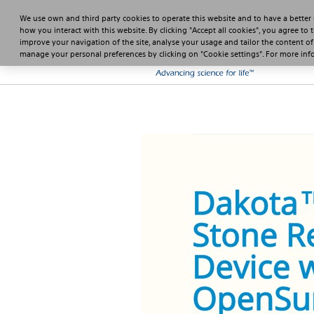
We use own and third party cookies to operate this website and to have a better
how you interact with this website. By clicking "Accept all cookies", you agree to 
improve your navigation of the site, analyse your usage and tailor the content of
manage your personal preferences by clicking on "Cookie settings". For more in