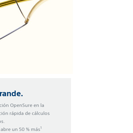
grande.
ación OpenSure en la
ión rápida de cálculos
os.
1
e abre un 50 % más