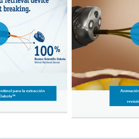
 nitinol para la extracción
Animación
 Dakota™
revisi