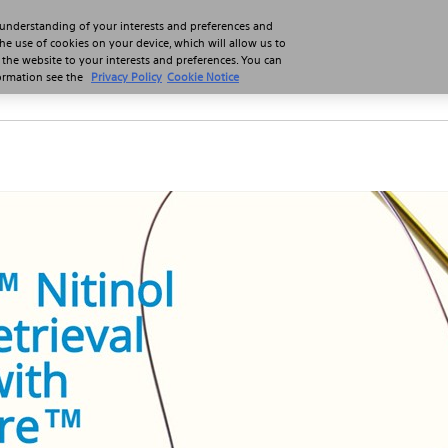
 understanding of your interests and preferences and
the use of cookies on your device, which will allow us to
 the website to your interests and preferences. You can
formation see the
Privacy Policy
Cookie Notice
Profesionales
Pacientes
Productos