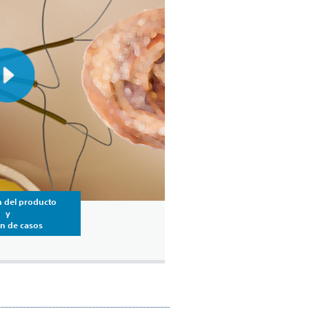
 del producto
y
ón de casos