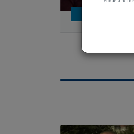
etiqueta del di
"El cambio que ha supue
simplemente i