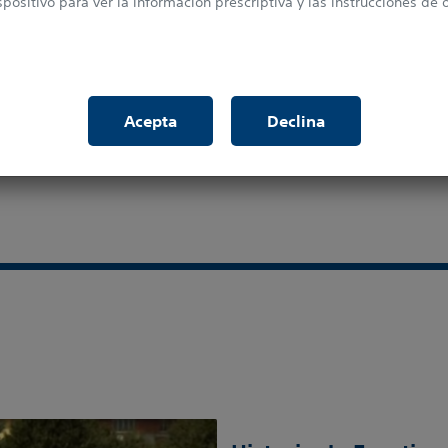
spositivo para ver la información prescriptiva y las instrucciones de 
sto en mi vida... es
ncreíble."
Acepta
Declina