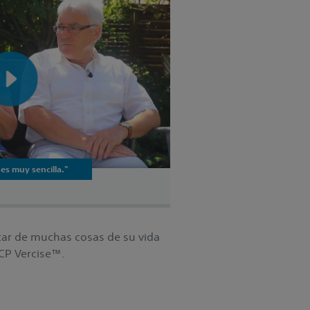
 es muy sencilla."
tar de muchas cosas de su vida
ECP Vercise™.