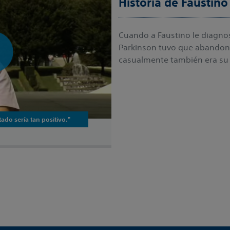
Historia de Faustino
Cuando a Faustino le diagn
Parkinson tuvo que abandona
casualmente también era su 
ado sería tan positivo."