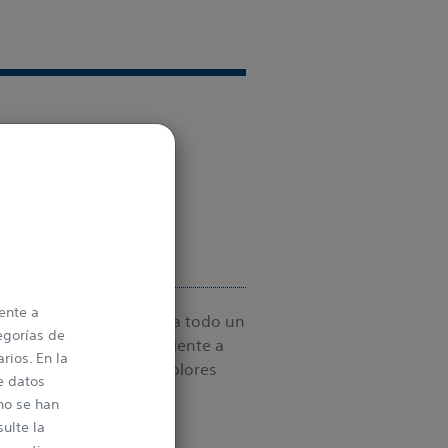
eino Unido)
ente a
to en su rutina suponía todo un
egorías de
mplo, servir un café caliente a
rios. En la
 nerviosos por sus temblores
e datos
mo Peter habla sobre su
no se han
 ECP Vercise.
ulte la