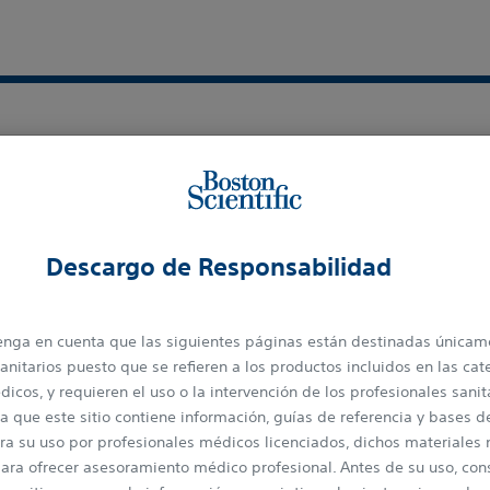
Descargo de Responsabilidad
Historia de Peter (R
 tenga en cuenta que las siguientes páginas están destinadas únicam
Cualquier pequeño movimien
anitarios puesto que se refieren a los productos incluidos en las cat
reto para Peter como, por eje
icos, y requieren el uso o la intervención de los profesionales sanita
alguien y ver cómo se ponen
a que este sitio contiene información, guías de referencia y bases d
debido al Parkinson. Vea có
ra su uso por profesionales médicos licenciados, dichos materiales 
trayectoria con el sistema de
ara ofrecer asesoramiento médico profesional. Antes de su uso, cons