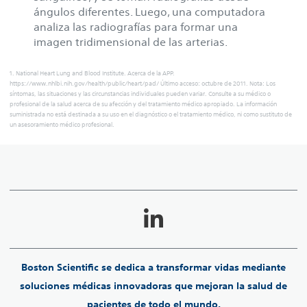
ángulos diferentes. Luego, una computadora
analiza las radiografías para formar una
imagen tridimensional de las arterias.
1. National Heart Lung and Blood Institute. Acerca de la APP.
https://www.nhlbi.nih.gov/health/public/heart/pad/ Último acceso: octubre de 2011. Nota: Los
síntomas, las situaciones y las circunstancias individuales pueden variar. Consulte a su médico o
profesional de la salud acerca de su afección y del tratamiento médico apropiado. La información
suministrada no está destinada a su uso en el diagnóstico o el tratamiento médico, ni como sustituto de
un asesoramiento médico profesional.
Boston Scientific se dedica a transformar vidas mediante
soluciones médicas innovadoras que mejoran la salud de
pacientes de todo el mundo.