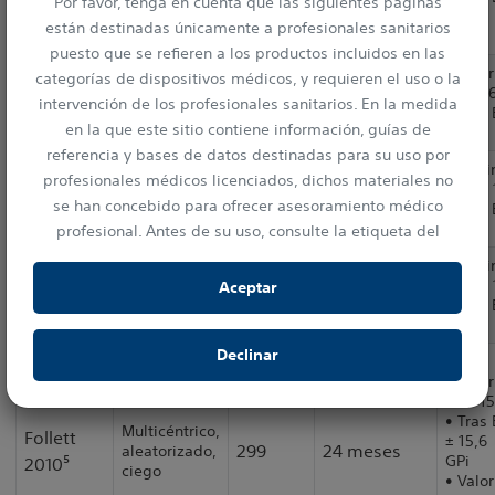
Por favor, tenga en cuenta que las siguientes páginas
emparejados
± 14
están destinadas únicamente a profesionales sanitarios
puesto que se refieren a los productos incluidos en las
• Valor
categorías de dispositivos médicos, y requieren el uso o la
Estudio
50 ± 1
Tir 2007²
103
12 meses
prospectivo,
intervención de los profesionales sanitarios. En la medida
• Tras 
monocéntrico
en la que este sitio contiene información, guías de
11,5
referencia y bases de datos destinadas para su uso por
Valor i
profesionales médicos licenciados, dichos materiales no
Fraix
Prospectivo,
49,2 ± 
95
12 meses
se han concebido para ofrecer asesoramiento médico
multicéntrico
• Tras 
2006³
± 11,5
profesional. Antes de su uso, consulte la etiqueta del
dispositivo para ver la información prescriptiva y las
Valor i
instrucciones de operativas.
Lefaucheur
Estudio
48,2 ± 
Aceptar
54
12 meses
2008⁴
monocéntrico
• Tras 
± 8,2
Declinar
STN
• Valor
43 ± 15
• Tras 
Multicéntrico,
Follett
± 15,6
299
24 meses
aleatorizado,
GPi
2010⁵
ciego
• Valor