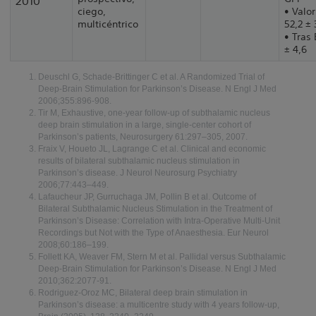
2010⁸
ciego,
• Valor
multicéntrico
52,2 ± 
• Tras 
± 4,6
Deuschl G, Schade-Brittinger C et al. A Randomized Trial of
Deep-Brain Stimulation for Parkinson’s Disease. N Engl J Med
2006;355:896-908.
Tir M, Exhaustive, one-year follow-up of subthalamic nucleus
deep brain stimulation in a large, single-center cohort of
Parkinson’s patients, Neurosurgery 61:297–305, 2007.
Fraix V, Houeto JL, Lagrange C et al. Clinical and economic
results of bilateral subthalamic nucleus stimulation in
Parkinson’s disease. J Neurol Neurosurg Psychiatry
2006;77:443–449.
Lafaucheur JP, Gurruchaga JM, Pollin B et al. Outcome of
Bilateral Subthalamic Nucleus Stimulation in the Treatment of
Parkinson’s Disease: Correlation with Intra-Operative Multi-Unit
Recordings but Not with the Type of Anaesthesia. Eur Neurol
2008;60:186–199.
Follett KA, Weaver FM, Stern M et al. Pallidal versus Subthalamic
Deep-Brain Stimulation for Parkinson’s Disease. N Engl J Med
2010;362:2077-91.
Rodriguez-Oroz MC, Bilateral deep brain stimulation in
Parkinson’s disease: a multicentre study with 4 years follow-up,