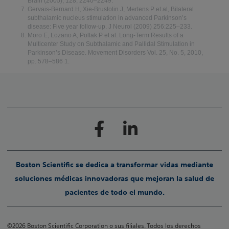
Brain (2005), 128, 2240–2249.
Gervais-Bernard H, Xie-Brustolin J, Mertens P et al, Bilateral
subthalamic nucleus stimulation in advanced Parkinson’s
disease: Five year follow-up. J Neurol (2009) 256:225–233.
Moro E, Lozano A, Pollak P et al. Long-Term Results of a
Multicenter Study on Subthalamic and Pallidal Stimulation in
Parkinson’s Disease. Movement Disorders Vol. 25, No. 5, 2010,
pp. 578–586 1.
Boston Scientific se dedica a transformar vidas mediante
soluciones médicas innovadoras que mejoran la salud de
pacientes de todo el mundo.
©2026 Boston Scientific Corporation o sus filiales. Todos los derechos