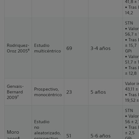
41,8 ± 
• Tras 
14,2
STN
• Valor
56,7 ± 
• Tras 
Rodriquez-
Estudio
± 15,7
69
3-4 años
Oroz 2005⁶
multicéntrico
GPi
• Valor
51,7 ± 
• Tras 
± 12,8
Valor i
Gervais-
Prospectivo,
43,11 ±
23
5 años
Bernard
monocéntrico
• Tras 
2009⁷
19,52 ±
STN
• Valor
Estudio
56 ± 2,
no
• Tras 
Moro
aleatorizado,
± 2,5
51
5-6 años
prospectivo,
GPi