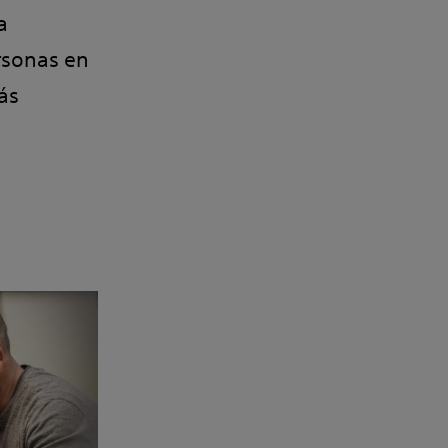
a
rsonas en
ás