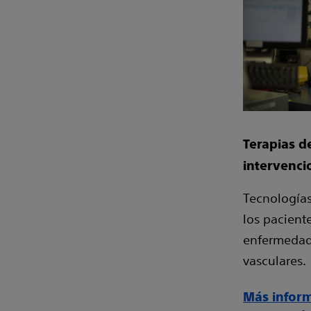
Terapias d
intervenci
Tecnologías
los pacien
enfermedad
vasculares.
Más inform