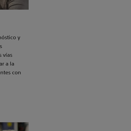
nóstico y
s
s vías
ar a la
entes con