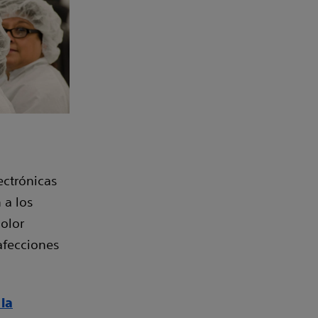
ectrónicas
 a los
dolor
 afecciones
la