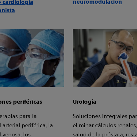
neuromodulación
e cardiología
onista
ones periféricas
Urología
erapias para la
Soluciones integrales pa
rterial periférica, la
eliminar cálculos renales
 venosa, los
salud de la próstata, rest