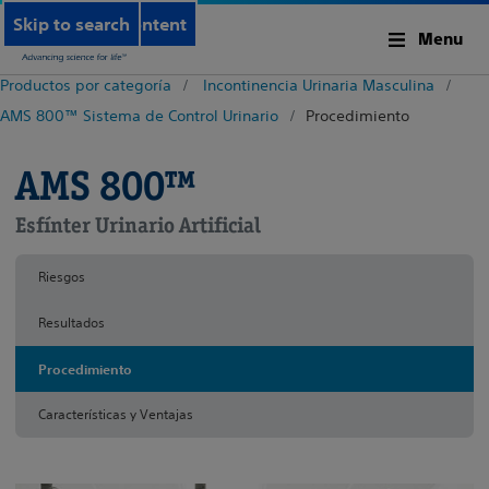
Skip to main content
Skip to search
Menu
Productos por categoría
Incontinencia Urinaria Masculina
AMS 800™ Sistema de Control Urinario
Procedimiento
AMS 800™
Esfínter Urinario Artificial
Riesgos
Resultados
Procedimiento
Características y Ventajas