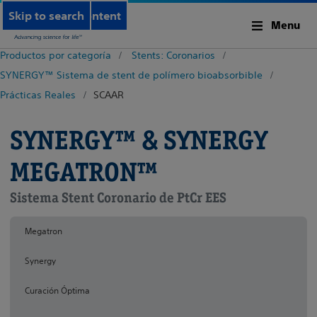
Skip to main content
Skip to search
Menu
Productos por categoría
Stents: Coronarios
SYNERGY™ Sistema de stent de polímero bioabsorbible
Prácticas Reales
SCAAR
SYNERGY™ & SYNERGY
MEGATRON™
Sistema Stent Coronario de PtCr EES
Megatron
Synergy
Curación Óptima