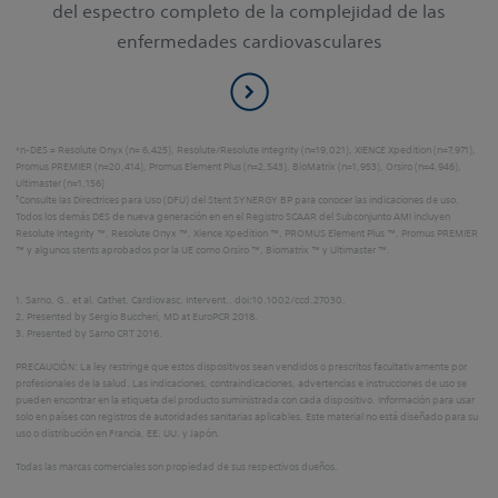
del espectro completo de la complejidad de las
enfermedades cardiovasculares
*n-DES = Resolute Onyx (n= 6,425), Resolute/Resolute Integrity (n=19,021), XIENCE Xpedition (n=7,971),
Promus PREMIER (n=20,414), Promus Element Plus (n=2,543), BioMatrix (n=1,953), Orsiro (n=4,946),
Ultimaster (n=1,156)
†
Consulte las Directrices para Uso (DFU) del Stent SYNERGY BP para conocer las indicaciones de uso.
Todos los demás DES de nueva generación en en el Registro SCAAR del Subconjunto AMI incluyen
Resolute Integrity ™, Resolute Onyx ™, Xience Xpedition ™, PROMUS Element Plus ™, Promus PREMIER
™ y algunos stents aprobados por la UE como Orsiro ™, Biomatrix ™ y Ultimaster ™.
1. Sarno, G., et al. Cathet. Cardiovasc. Intervent.. doi:10.1002/ccd.27030.
2. Presented by Sergio Buccheri, MD at EuroPCR 2018.
3. Presented by Sarno CRT 2016.
PRECAUCIÓN: La ley restringe que estos dispositivos sean vendidos o prescritos facultativamente por
profesionales de la salud. Las indicaciones, contraindicaciones, advertencias e instrucciones de uso se
pueden encontrar en la etiqueta del producto suministrada con cada dispositivo. Información para usar
solo en países con registros de autoridades sanitarias aplicables. Este material no está diseñado para su
uso o distribución en Francia, EE. UU. y Japón.
Todas las marcas comerciales son propiedad de sus respectivos dueños.