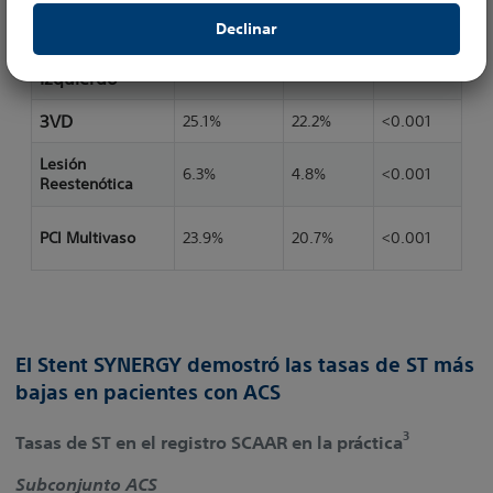
Declinar
Este sitio web está protegido por las leyes sobre derechos
Tronco
de autor y por las convenciones internacionales
5.5%
4.8%
0.026
Izquierdo
pertinentes. Está estrictamente prohibido hacer copias, ya
sean parciales o totales y por cualquier medio sin contar
3VD
25.1%
22.2%
<0.001
con la previa autorización de su titular.
Lesión
6.3%
4.8%
<0.001
Reestenótica
PCI Multivaso
23.9%
20.7%
<0.001
El Stent SYNERGY demostró las tasas de ST más
bajas en pacientes con ACS
3
Tasas de ST en el registro SCAAR en la práctica
Subconjunto ACS