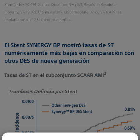
Premier, N = 20.414; Xience Xpedition, N = 7971, Resolute/Resolute
Integrity, N = 19.021; Ultimaster, N = 1.156; Resolute Onyx, N = 6.425) se
implantaron en 42.357 procedimientos.
El Stent SYNERGY BP mostró tasas de ST
numéricamente más bajas en comparación con
otros DES de nueva generación
2
Tasas de ST en el subconjunto SCAAR AMI
Trombosis Definida por Stent