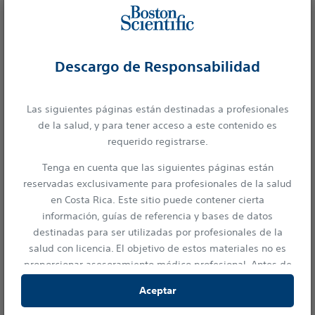
Descargo de Responsabilidad
Las siguientes páginas están destinadas a profesionales
de la salud, y para tener acceso a este contenido es
requerido registrarse.
Stent
Tenga en cuenta que las siguientes páginas están
SYNERGY
n-DES
p
reservadas exclusivamente para profesionales de la salud
BP
en Costa Rica. Este sitio puede contener cierta
información, guías de referencia y bases de datos
No. de
4,889
31,403
destinadas para ser utilizadas por profesionales de la
†
Pacientes
salud con licencia. El objetivo de estos materiales no es
proporcionar asesoramiento médico profesional. Antes de
MI Previo
24.6%
22.1%
<0.001
su uso, consulte la etiqueta del dispositivo para obtener
Aceptar
información prescriptiva e instrucciones de
PCI Previo
funcionamiento.
21.9%
19.3%
<0.001