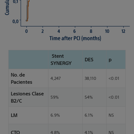
Stent
DES
p
SYNERGY
No. de
4,247
38,110
<0.01
Pacientes
Lesiones Clase
59%
54%
<0.01
B2/C
LM
6.9%
6.1%
NS
CTO
4.8%
4.1%
NS