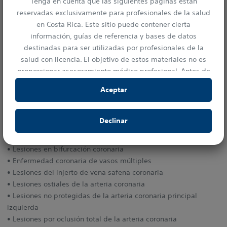
Tenga en cuenta que las siguientes páginas están
El sistema de stent SYNERGY está indicado para mejorar el
reservadas exclusivamente para profesionales de la salud
diámetro luminal coronario en pacientes con cardiopatía
en Costa Rica. Este sitio puede contener cierta
isquémica sintomática, incluidos pacientes con infarto
información, guías de referencia y bases de datos
agudo de miocardio y pacientes con diabetes mellitus
destinadas para ser utilizadas por profesionales de la
concomitante debido a lesiones discretas de novo de las
salud con licencia. El objetivo de estos materiales no es
arterias coronarias nativas.
proporcionar asesoramiento médico profesional. Antes de
su uso, consulte la etiqueta del dispositivo para obtener
El sistema de stent SYNERGY también está indicado para
Aceptar
información prescriptiva e instrucciones de
el tratamiento de pacientes que presentan:
funcionamiento.
• Síndrome coronario agudo
Declinar
Este sitio web está protegido por las leyes sobre derechos
• Angina inestable
de autor y por las convenciones internacionales
• Insuficiencia renal
pertinentes. Está estrictamente prohibido hacer copias, ya
• Lesiones en bifurcación coronaria
sean parciales o totales y por cualquier medio sin contar
• Enfermedad coronaria de vasos múltiples
con la previa autorización de su titular.
• Lesiones del injerto de vena safena coronaria
• Lesiones ostiales de la arteria coronaria
• Lesiones no protegidas de la arteria coronaria principal
izquierda
• Lesiones por oclusión total de la arteria coronaria