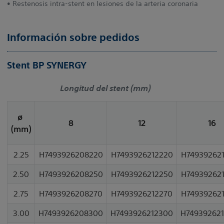
• Restenosis intra-stent en lesiones de la arteria coronaria
Información sobre pedidos
Stent BP SYNERGY
Longitud del stent (mm)
ø
8
12
16
(mm)
2.25
H7493926208220
H7493926212220
H74939262
2.50
H7493926208250
H7493926212250
H74939262
2.75
H7493926208270
H7493926212270
H74939262
3.00
H7493926208300
H7493926212300
H74939262