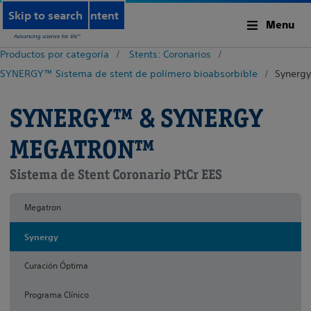
Skip to main content
Skip to search
Menu
Productos por categoría
Stents: Coronarios
SYNERGY™ Sistema de stent de polímero bioabsorbible
Synergy
SYNERGY™ & SYNERGY
MEGATRON™
Sistema de Stent Coronario PtCr EES
Megatron
Synergy
Curación Óptima
Programa Clínico