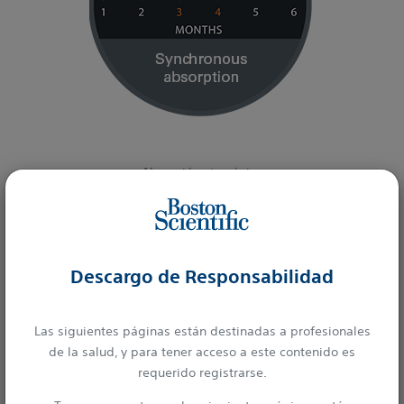
Absorción sincrónica
El polímero desaparece cuando ya no se necesita, poco
después de que el fármaco se eluye por completo a los tres
meses, lo que minimiza la exposición al polímero en el
4
recipiente.
Descargo de Responsabilidad
Las siguientes páginas están destinadas a profesionales
de la salud, y para tener acceso a este contenido es
Lesiones Complejas
requerido registrarse.