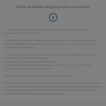
Cómo el diseño afecta el valor económico
* Los resultados de los estudios de caso no son predictivos de los resultados en otros casos. Los
resultados en otros casos pueden variar.
** SYNERGY está diseñado con una carga de polímero inicial baja, un recubrimiento abluminal y un
polímero bioabsorbible que puede reducir el riesgo de trombosis y la necesidad de una terapia
antiplaquetaria dual prolongada.
1. Eppihimer M, PhD. Impacto del tipo y ubicación del polímero en la Trombogénesis del stent y la
cobertura de células endoteliales. EuroPCR 2014.
2. Presentado por J. M. de la Torre, MD en EuroPCR 2014.
3. Presentación de Kazuyuki Yahagi, MD; Michael Joner, MD; Renud Virmani, MD en TCT 2014.
4. Wilson, GJ., Et al. Catéter Cardiovasc Inter. 2015.
Todas las marcas registradas son propiedad de sus respectivos dueños.
PRECAUCIÓN: La ley restringe la venta de estos dispositivos a médicos o por prescripción facultativa. Las
indicaciones, contraindicaciones, advertencias e instrucciones de uso se pueden encontrar en la etiqueta
del producto suministrada con cada dispositivo. Información para el uso únicamente en países con
registros de productos de las autoridades sanitarias aplicables.