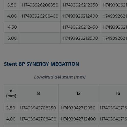
3.50
H7493926208350
H7493926212350
H74939262
4.00
H7493926208400
H7493926212400
H74939262
4.50
H7493926212450
H74939262
5.00
H7493926212500
H74939262
Stent BP SYNERGY MEGATRON
Longitud del stent (mm)
ø
8
12
16
(mm)
3.50
H7493942708350
H7493942712350
H749394271
4.00
H7493942708400
H7493942712400
H749394271