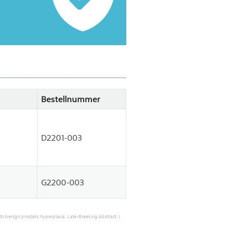
Bestellnummer
D2201-003
G2200-003
 to benign prostatic hyperplasia. Late-Breaking Abstract. J