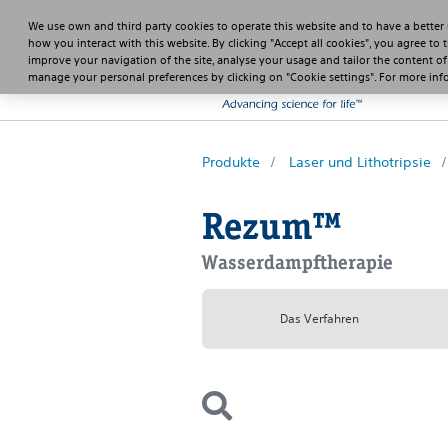
We use own and third party cookies to operate this website and to have a better
how you interact with this website. By clicking "Accept all cookies", you agree to 
improve your navigation of the site, analyse your usage and tailor the content of
manage your personal preferences by clicking on "Cookie settings". For more in
Produkte
Laser und Lithotripsie
Rezum™
Wasserdampftherapie
Das Verfahren