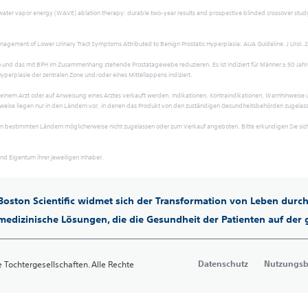
water vapor energy (WAVE) ablation therapy: durable two-year results and prospective blinded crossover study
Management of Lower Urinary Tract Symptoms Attributed to Benign Prostatic Hyperplasia: AUA Guideline. J Urol.
und das mit BPH im Zusammenhang stehende Prostatagewebe reduzieren. Es ist indiziert für Männer ≥ 50 Jah
yperplasie der zentralen Zone und/oder eines Mittellappens indiziert.
einem Arzt oder auf Anweisung eines Arztes verkauft werden. Indikationen, Kontraindikationen, Warnhinwei
se liegen nur in den Ländern vor, in denen das Produkt von den zuständigen Gesundheitsbehörden zugelassen 
in bestimmten Ländern möglicherweise nicht zugelassen oder zum Verkauf angeboten. Bitte erkundigen Sie sich
sind Eigentum ihrer jeweiligen Inhaber.
Boston Scientific widmet sich der Transformation von Leben durch
medizinische Lösungen, die die Gesundheit der Patienten auf der 
Datenschutz
Nutzungs
e Tochtergesellschaften. Alle Rechte