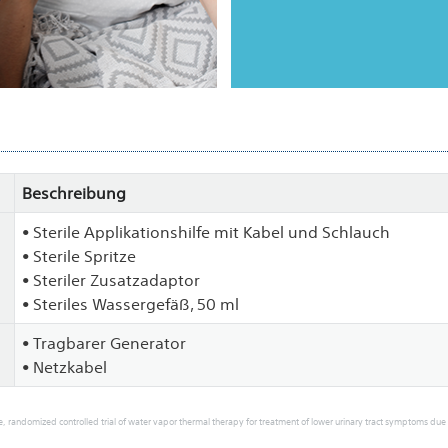
Beschreibung
• Sterile Applikationshilfe mit Kabel und Schlauch
• Sterile Spritze
• Steriler Zusatzadaptor
• Steriles Wassergefäß, 50 ml
• Tragbarer Generator
• Netzkabel
e, randomized controlled trial of water vapor thermal therapy for treatment of lower urinary tract symptoms due