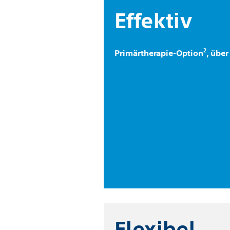
Effektiv
2
Primärtherapie-Option
, übe
Flexibel