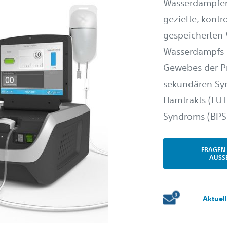
Wasserdampfen
gezielte, kontr
gespeicherten
Wasserdampfs i
Gewebes der Pr
sekundären Sy
Harntrakts (LU
Syndroms (BPS)
FRAGEN 
AUSS
Aktuel