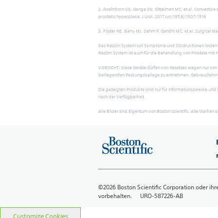
2. Roehrborn CG, Gange SN, Gittelman MC, et al. Convective 
prostatic hyperplasia. J Urol. 2017 Jun;197(6):1507-1516
3. Foster HE, Barry MJ, Dahm P, Gandhi MC, et al. Surgical 
Das Rezūm System soll Symptome und Obstruktionen lindern 
Rezūm System ist auch für die Behandlung von Prostata mit H
VORSICHT: Diese Geräte dürfen von Gesetzes wegen nur von 
beiliegenden Packungsbeilage zu entnehmen. Gebrauchshinwei
Die gezeigten Produkte sind nur für Informationszwecke und 
nach der Verfügbarkeit.
Alle Bilder sind Eigentum von Boston Scientific. Alle Marken 
©2026 Boston Scientific Corporation oder ihr
vorbehalten. URO-587226-AB
Customize Cookies