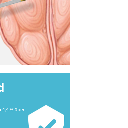
d
 4,4 % über