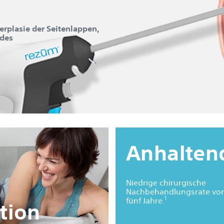
rplasie der Seitenlappen,
 des
Anhalten
Niedrige chirurgische
Nachbehandlungsrate von
1
fünf Jahre.
tion