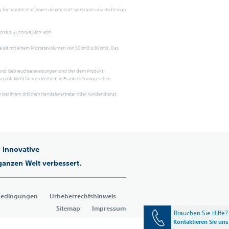
 for treatment of lower urinary tract symptoms due to benign
 2018 Sep;200(3):612-619
re alt mit einem Prostatavolumen von 30cm3 ≤ 80cm3. Das
se und Gebrauchsanweisungen sind der dem Produkt
ist. Nicht für den Vertrieb in Frankreich vorgesehen.
 bei Ihrem örtlichen Handelsvertreter oder Kundendienst
 innovative
ganzen Welt verbessert.
bedingungen
Urheberrechtshinweis
Sitemap
Impressum
Brauchen Sie Hilfe?
Kontaktieren Sie uns