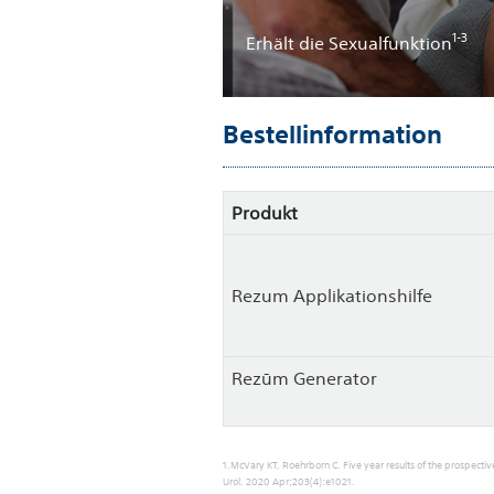
1-3
Erhält die Sexualfunktion
Bestellinformation
Produkt
Rezum Applikationshilfe
Rezūm Generator
1.McVary KT, Roehrborn C. Five year results of the prospectiv
Urol. 2020 Apr;203(4):e1021.