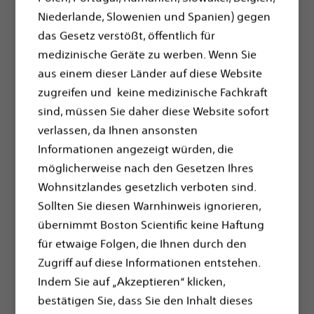
Niederlande, Slowenien und Spanien) gegen
das Gesetz verstößt, öffentlich für
Hier finden Sie
medizinische Geräte zu werben. Wenn Sie
Patienteninformationen zu
aus einem dieser Länder auf diese Website
Herzschrittmachern und
zugreifen und keine medizinische Fachkraft
Defibrillatoren von Boston
sind, müssen Sie daher diese Website sofort
verlassen, da Ihnen ansonsten
Scientific
Informationen angezeigt würden, die
Herzschrittmacher
möglicherweise nach den Gesetzen Ihres
Wohnsitzlandes gesetzlich verboten sind.
CRT-P Systemen (Schrittmacher für
Sollten Sie diesen Warnhinweis ignorieren,
Cardiale Resyncrhonisationstherapie)
übernimmt Boston Scientific keine Haftung
Implantierbaren Defibrillatoren (ICD/S-
für etwaige Folgen, die Ihnen durch den
ICD)
Zugriff auf diese Informationen entstehen.
Indem Sie auf „Akzeptieren“ klicken,
CRT-D Systemen (Defibrillator für
bestätigen Sie, dass Sie den Inhalt dieses
Cardiale Resynchronisationstherapie)