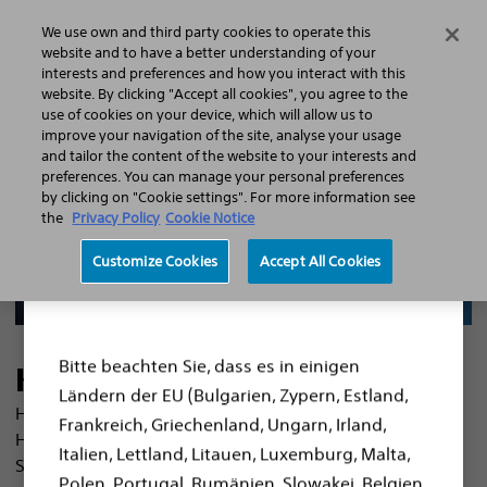
We use own and third party cookies to operate this
Search
Menu
website and to have a better understanding of your
interests and preferences and how you interact with this
website. By clicking "Accept all cookies", you agree to the
Erkrankungen
Kardioinfo
use of cookies on your device, which will allow us to
improve your navigation of the site, analyse your usage
and tailor the content of the website to your interests and
preferences. You can manage your personal preferences
by clicking on "Cookie settings". For more information see
the
Privacy Policy
Cookie Notice
Customize Cookies
Accept All Cookies
Haftungsausschluss
Bitte beachten Sie, dass es in einigen
Kardioinfo
Ländern der EU (Bulgarien, Zypern, Estland,
Hier finden Sie Patienteninformationen zu
Frankreich, Griechenland, Ungarn, Irland,
Herzschrittmachern und Defibrillatoren von Boston
Italien, Lettland, Litauen, Luxemburg, Malta,
Scientific
Polen, Portugal, Rumänien, Slowakei, Belgien,