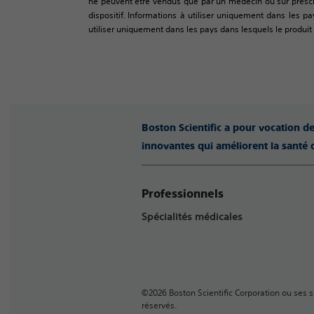
ne peuvent être vendus que par un médecin ou sur prescrip
dispositif. Informations à utiliser uniquement dans les pa
utiliser uniquement dans les pays dans lesquels le produit a
Boston Scientific a pour vocation d
innovantes qui améliorent la santé 
Professionnels
Spécialités médicales
©2026 Boston Scientific Corporation ou ses so
réservés.