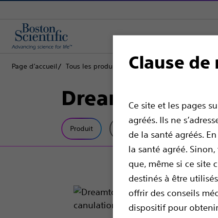
Clause de 
Page d’accueil
Tous les produits
Gastroentérologie
Accès b
Dreamtome™ RX
Ce site et les pages s
agréés. Ils ne s’adre
Produit
Spécifications Techniques
de la santé agréés. En
la santé agréé. Sinon
que, même si ce site 
destinés à être utilis
offrir des conseils mé
dispositif pour obten