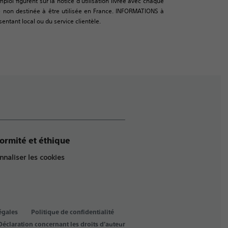
oi figurent sur la notice d’utilisation livrée avec chaque
urce non destinée à être utilisée en France. INFORMATIONS à
sentant local ou du service clientèle.
ormité et éthique
nnaliser les cookies
égales
Politique de confidentialité
Déclaration concernant les droits d’auteur