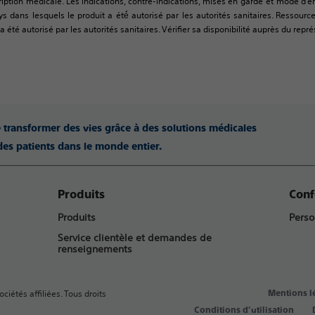
tion médicale. Les indications, contre-indications, mises en garde et mode d’empl
ys dans lesquels le produit a été́ autorisé par les autorités sanitaires. Resso
 été autorisé par les autorités sanitaires. Vérifier sa disponibilité auprès du repré
e transformer des vies grâce à des solutions médicales
des patients dans le monde entier.
Produits
Conf
Produits
Perso
Service clientèle et demandes de
renseignements
ciétés affiliées. Tous droits
Mentions l
Conditions d’utilisation