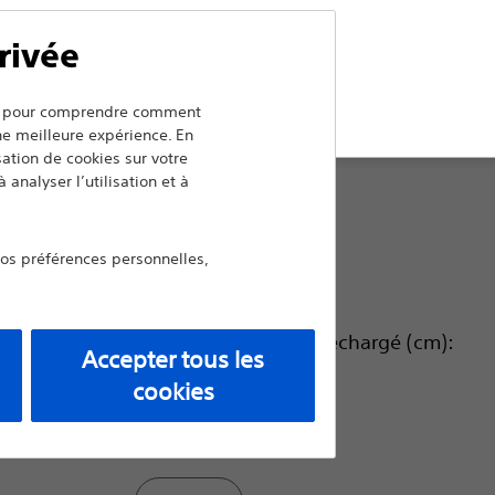
Comparer Sphinctérotomes
rivée
uitter
Diam. ext. extr. distale (Fr):
ers pour comprendre comment
une meilleure expérience. En
isation de cookies sur votre
4.9
 analyser l’utilisation et à
vos préférences personnelles,
4.4
Diamètre du guide préchargé (cm):
Accepter tous les
cookies
260.0