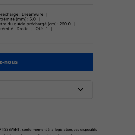
réchargé : 
Dreamwire
trémité (mm) : 
5.0
tre du guide préchargé (cm) : 
260.0
rémité : 
Droite
Qté : 
1
z-nous
RTISSEMENT : conformément à la législation, ces dispositifs