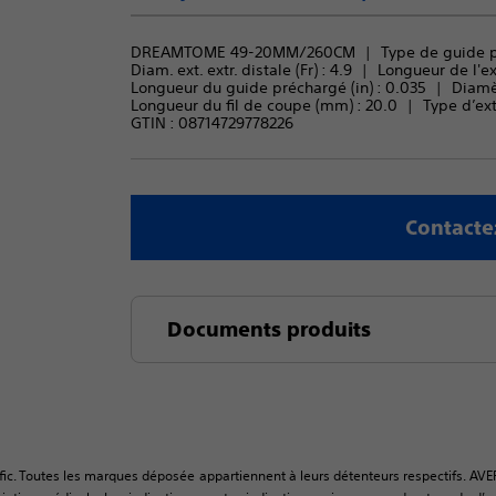
DREAMTOME 49-20MM/260CM
Type de guide p
Diam. ext. extr. distale (Fr) : 
4.9
Longueur de l'ex
Longueur du guide préchargé (in) : 
0.035
Diamè
Longueur du fil de coupe (mm) : 
20.0
Type d’ext
GTIN :
08714729778226
Contacte
Documents produits
fic. Toutes les marques déposée appartiennent à leurs détenteurs respectifs. AVE