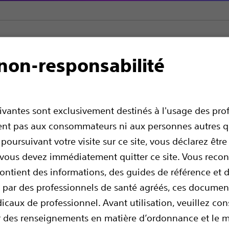
non-responsabilité
iliaire
Sphinctérotomes
Dreamtome™ RX Sphinctérotomes de
 Sphinctérotomes de 
uivantes sont exclusivement destinés à l'usage des pro
ssent pas aux consommateurs ni aux personnes autres q
 poursuivant votre visite sur ce site, vous déclarez êtr
, vous devez immédiatement quitter ce site. Vous rec
contient des informations, des guides de référence et
és par des professionnels de santé agréés, ces documen
dicaux de professionnel. Avant utilisation, veuillez con
ir des renseignements en matière d’ordonnance et le 