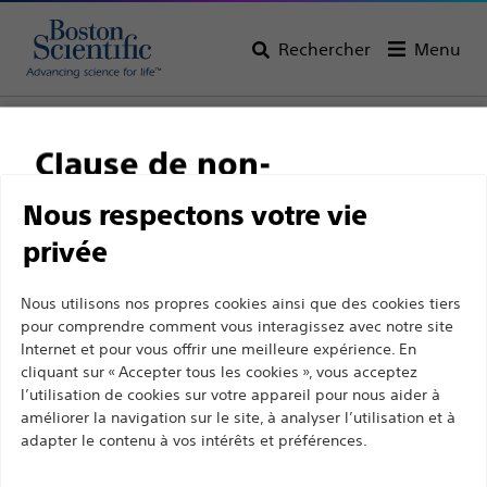
Rechercher
Menu
Page d’accueil
Tous les produits
Gastroentérologie
Clause de non-
responsabilité
Nous respectons votre vie
privée
Ce site et les pages suivantes sont exclusivement
Nous utilisons nos propres cookies ainsi que des cookies tiers
destinés à l'usage des professionnels de santé
pour comprendre comment vous interagissez avec notre site
Boston Scientific a pour vocation de transformer des
Internet et pour vous offrir une meilleure expérience. En
agréés. Ils ne s’adressent pas aux consommateurs
vies grâce à des solutions médicales innovantes qui
cliquant sur « Accepter tous les cookies », vous acceptez
ni aux personnes autres que les professionnel de
améliorent la santé des patients dans le monde entier.
l’utilisation de cookies sur votre appareil pour nous aider à
la santé agréés. En poursuivant votre visite sur ce
améliorer la navigation sur le site, à analyser l’utilisation et à
adapter le contenu à vos intérêts et préférences.
site, vous déclarez être un professionnel de la
Professionnels
santé agréé. Sinon, vous devez immédiatement
Spécialités médicales