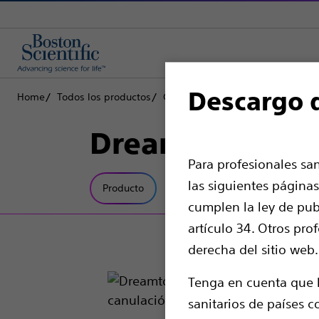
Descargo 
Home
Todos los productos
Gastroenterología
Acceso biliar
Dreamtome™ RX
Para profesionales sa
las siguientes páginas
Producto
Especificaciones técnicas
cumplen la ley de publ
artículo 34. Otros pro
derecha del sitio web.
Tenga en cuenta que l
sanitarios de países c