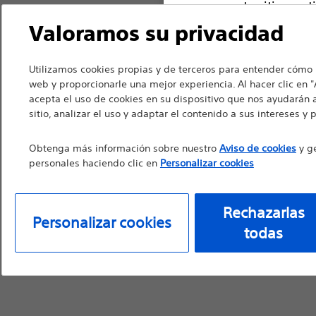
en que este sitio cont
por parte de profesio
Valoramos su privacidad
ofrecer asesoramiento
para obtener la inform
Utilizamos cookies propias y de terceros para entender cómo i
web y proporcionarle una mejor experiencia. Al hacer clic en "
acepta el uso de cookies en su dispositivo que nos ayudarán 
sitio, analizar el uso y adaptar el contenido a sus intereses y 
Continuar
R
Obtenga más información sobre nuestro
Aviso de cookies
y ge
personales haciendo clic en
Personalizar cookies
Rechazarlas
Personalizar cookies
todas