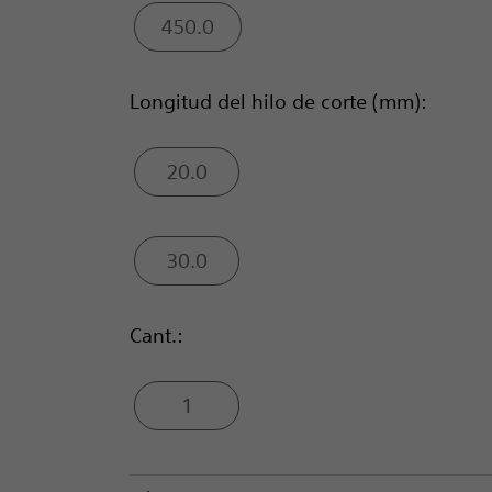
450.0
Longitud del hilo de corte (mm):
20.0
30.0
Cant.:
1