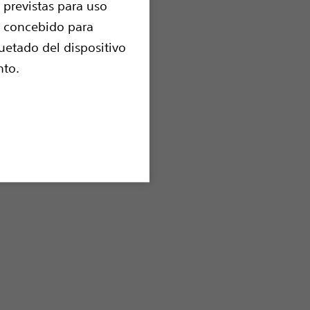
anulación eficiente.
 previstas para uso
n concebido para
uetado del dispositivo
nto.
: