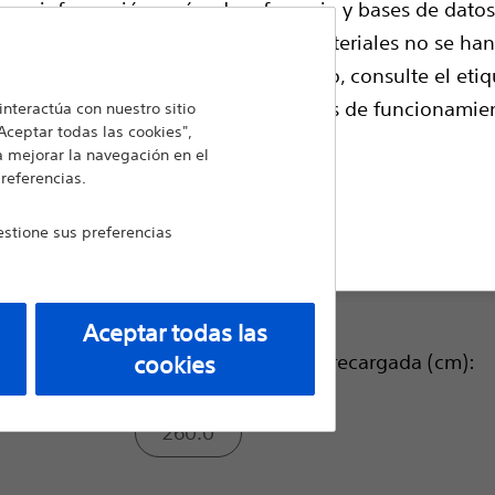
rendimiento Dreamwire™ para facilitar una c
iene información, guías de referencia y bases de datos
nales médicos colegiados, dichos materiales no se ha
Comparar Esfinterótomos
 médico profesional. Antes de su uso, consulte el etiq
ación prescriptiva y las instrucciones de funcionamie
nteractúa con nuestro sitio
Diámetro exterior de la punta distal (Fr)
Aceptar todas las cookies",
a mejorar la navegación en el
preferencias.
4.9
echazar
stione sus preferencias
4.4
Aceptar todas las
Diámetro de la guía precargada (cm):
cookies
260.0