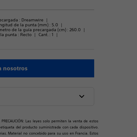
ecargada : 
Dreamwire
ngitud de la punta (mm) : 
5.0
etro de la guía precargada (cm) : 
260.0
la punta : 
Recto
Cant. : 
1
n nosotros
. PRECAUCIÓN: Las leyes solo permiten la venta de estos
a etiqueta del producto suministrada con cada dispositivo.
rias. Material no concebido para su uso en Francia. Estos