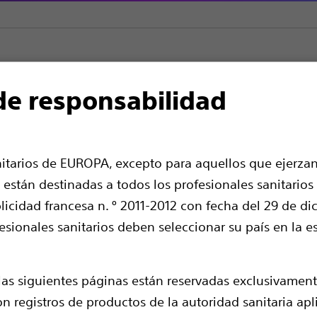
de responsabilidad
Esfinterótomos
Dreamtome™ RX Esfinterotomos de canulac
 Esfinterotomos de c
nitarios de EUROPA, excepto para aquellos que ejerzan
 están destinadas a todos los profesionales sanitarios
icidad francesa n. º 2011-2012 con fecha del 29 de di
fesionales sanitarios deben seleccionar su país en la e
as siguientes páginas están reservadas exclusivament
on registros de productos de la autoridad sanitaria ap
El esfinterótomo de canulación Dreamtome 