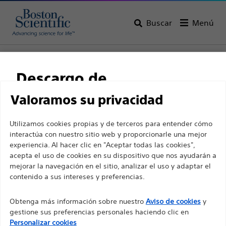
Buscar
Menú
Home
Todos los productos
Gastroenterología
Stents
Descargo de
responsabilidad
Valoramos su privacidad
Utilizamos cookies propias y de terceros para entender cómo
interactúa con nuestro sitio web y proporcionarle una mejor
Para profesionales sanitarios de EUROPA, excepto
experiencia. Al hacer clic en "Aceptar todas las cookies",
para aquellos que ejerzan en Francia, ya que las
acepta el uso de cookies en su dispositivo que nos ayudarán a
siguientes páginas están destinadas a todos los
mejorar la navegación en el sitio, analizar el uso y adaptar el
contenido a sus intereses y preferencias.
profesionales sanitarios internacionales y no
Boston Scientific es una empresa comprometida a
cumplen la ley de publicidad francesa n. º 2011-2012
transformar vidas mediante soluciones médicas
Obtenga más información sobre nuestro
Aviso de cookies
y
con fecha del 29 de diciembre de 2011, artículo 34.
innovadoras que mejoran la salud de los pacientes de
gestione sus preferencias personales haciendo clic en
todo el mundo.
Otros profesionales sanitarios deben seleccionar
Personalizar cookies