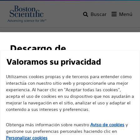
Buscar
Menú
Home
Todos los productos
Gastroenterología
Descargo de
responsabilidad
Valoramos su privacidad
Utilizamos cookies propias y de terceros para entender cómo
interactúa con nuestro sitio web y proporcionarle una mejor
Para profesionales sanitarios de EUROPA, excepto
experiencia. Al hacer clic en "Aceptar todas las cookies",
para aquellos que ejerzan en Francia, ya que las
acepta el uso de cookies en su dispositivo que nos ayudarán a
siguientes páginas están destinadas a todos los
mejorar la navegación en el sitio, analizar el uso y adaptar el
contenido a sus intereses y preferencias.
profesionales sanitarios internacionales y no
Boston Scientific es una empresa comprometida a
cumplen la ley de publicidad francesa n. º 2011-2012
transformar vidas mediante soluciones médicas
Obtenga más información sobre nuestro
Aviso de cookies
y
con fecha del 29 de diciembre de 2011, artículo 34.
innovadoras que mejoran la salud de los pacientes de
gestione sus preferencias personales haciendo clic en
todo el mundo.
Otros profesionales sanitarios deben seleccionar
Personalizar cookies