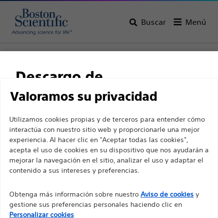
Buscar
Menú
Home
Todos los productos
Gastroenterología
Ecoendoscopia (EE)
Descargo de
responsabilidad
Valoramos su privacidad
Utilizamos cookies propias y de terceros para entender cómo
interactúa con nuestro sitio web y proporcionarle una mejor
Para profesionales sanitarios de EUROPA, excepto
experiencia. Al hacer clic en "Aceptar todas las cookies",
para aquellos que ejerzan en Francia, ya que las
acepta el uso de cookies en su dispositivo que nos ayudarán a
mejorar la navegación en el sitio, analizar el uso y adaptar el
siguientes páginas están destinadas a todos los
contenido a sus intereses y preferencias.
profesionales sanitarios internacionales y no
Boston Scientific es una empresa comprometida a
cumplen la ley de publicidad francesa n. º 2011-2012
Obtenga más información sobre nuestro
Aviso de cookies
y
transformar vidas mediante soluciones médicas
con fecha del 29 de diciembre de 2011, artículo 34.
gestione sus preferencias personales haciendo clic en
innovadoras que mejoran la salud de los pacientes de
Otros profesionales sanitarios deben seleccionar
Personalizar cookies