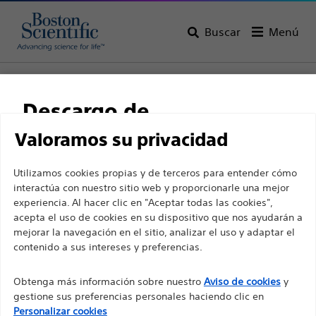
Buscar
Menú
Home
Todos los productos
Gastroenterología
Dilatación
Balones de dilatación
Descargo de
responsabilidad
Valoramos su privacidad
Utilizamos cookies propias y de terceros para entender cómo
interactúa con nuestro sitio web y proporcionarle una mejor
Para profesionales sanitarios de EUROPA, excepto
experiencia. Al hacer clic en "Aceptar todas las cookies",
para aquellos que ejerzan en Francia, ya que las
acepta el uso de cookies en su dispositivo que nos ayudarán a
mejorar la navegación en el sitio, analizar el uso y adaptar el
siguientes páginas están destinadas a todos los
contenido a sus intereses y preferencias.
profesionales sanitarios internacionales y no
Boston Scientific es una empresa comprometida a
cumplen la ley de publicidad francesa n. º 2011-2012
Obtenga más información sobre nuestro
Aviso de cookies
y
transformar vidas mediante soluciones médicas
con fecha del 29 de diciembre de 2011, artículo 34.
gestione sus preferencias personales haciendo clic en
innovadoras que mejoran la salud de los pacientes de
Otros profesionales sanitarios deben seleccionar
Personalizar cookies