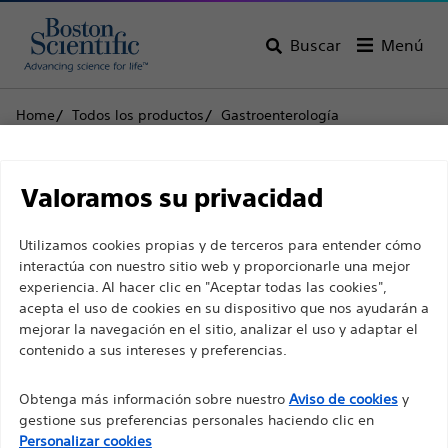
Buscar
Menú
Home
Todos los productos
Gastroenterología
Acceso biliar
Cánulas
Contour™ Cánulas de CPRE
Descargo de
Contour™ Cánulas de
Valoramos su privacidad
responsabilidad
CPRE
Utilizamos cookies propias y de terceros para entender cómo
interactúa con nuestro sitio web y proporcionarle una mejor
experiencia. Al hacer clic en "Aceptar todas las cookies",
Producto
Especificaciones técnicas
Para profesionales sanitarios de EUROPA, excepto
acepta el uso de cookies en su dispositivo que nos ayudarán a
para aquellos que ejerzan en Francia, ya que las
mejorar la navegación en el sitio, analizar el uso y adaptar el
contenido a sus intereses y preferencias.
siguientes páginas están destinadas a todos los
profesionales sanitarios internacionales y no
Obtenga más información sobre nuestro
Aviso de cookies
y
cumplen la ley de publicidad francesa n. º 2011-2012
gestione sus preferencias personales haciendo clic en
con fecha del 29 de diciembre de 2011, artículo 34.
Personalizar cookies