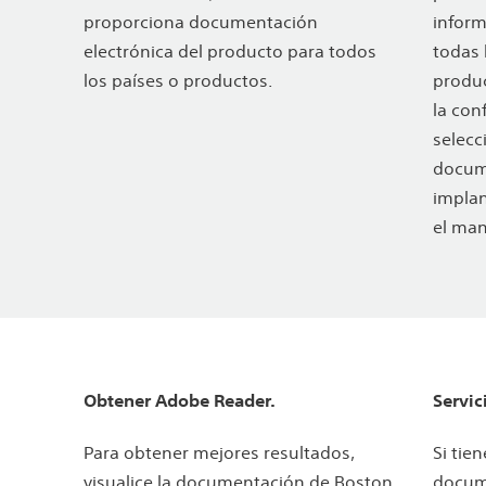
proporciona documentación
inform
electrónica del producto para todos
todas 
los países o productos.
produc
la con
selecc
docum
implan
el man
Obtener Adobe Reader.
Servic
Para obtener mejores resultados,
Si tie
visualice la documentación de Boston
docume