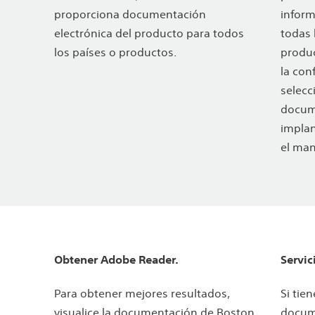
proporciona documentación
inform
electrónica del producto para todos
todas 
los países o productos.
produc
la con
selecc
docum
implan
el man
Obtener Adobe Reader.
Servic
Para obtener mejores resultados,
Si tie
visualice la documentación de Boston
docume