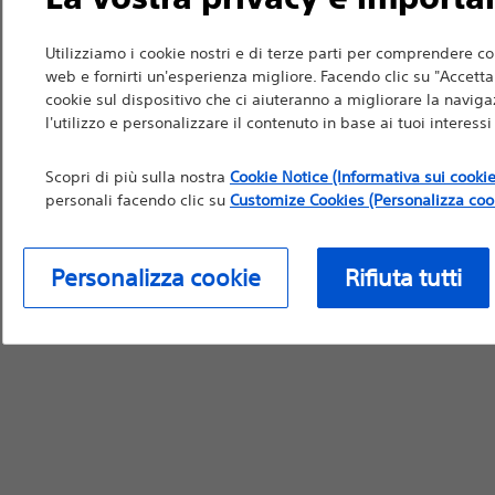
Nella misura in cui qu
all'uso da parte di pro
Utilizziamo i cookie nostri e di terze parti per comprendere co
raccomandazioni medich
web e fornirti un'esperienza migliore. Facendo clic su "Accetta t
cookie sul dispositivo che ci aiuteranno a migliorare la navigaz
per informazioni di pr
l'utilizzo e personalizzare il contenuto in base ai tuoi interess
Scopri di più sulla nostra
Cookie Notice (Informativa sui cookie
personali facendo clic su
Customize Cookies (Personalizza coo
Continua
Ri
Personalizza cookie
Rifiuta tutti