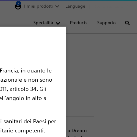
0
I miei prodotti
Language
Region selector
Deutschland
Specialità
Products
Supporto
Cerca
Egypt
España
France
ento
Italia
Francia, in quanto le
Saudi Arabia
ernazionale e non sono
South Africa
1, articolo 34. Gli
Turkey
ell'angolo in alto a
United Kingdom
Europe, Middle East & A
 sanitari dei Paesi per
nitarie competenti.
comprende un'estremità idrofila Dream