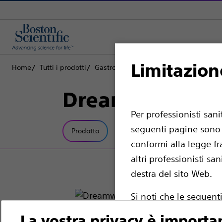
Limitazion
Home
Tutti i prodotti
Gastroenterologia
Filiguida
Dreamw
Dreamwire™ Fil
Per professionisti san
seguenti pagine sono d
Prodotto
Specifiche tecniche
conformi alla legge fr
altri professionisti sa
destra del sito Web.
Si noti che le seguent
i quali esistono le nec
La vostra privacy è importa