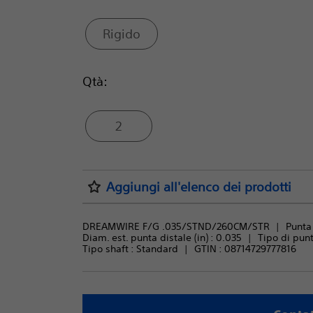
Rigido
Qtà:
2
Aggiungi all'elenco dei prodotti
DREAMWIRE F/G .035/STND/260CM/STR
Punta 
Diam. est. punta distale (in) : 
0.035
Tipo di punt
Tipo shaft : 
Standard
GTIN :
08714729777816