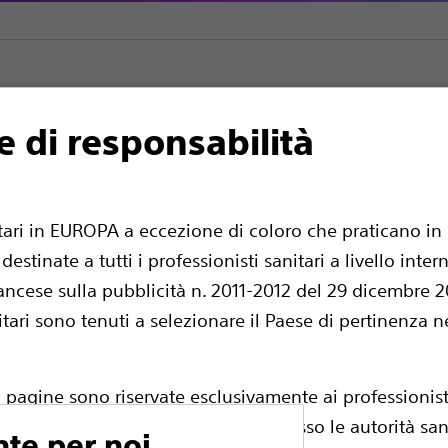
e di responsabilità
ire™ Filiguida ad alto rendimento
iguida ad alto rendim
itari in EUROPA a eccezione di coloro che praticano in 
estinate a tutti i professionisti sanitari a livello int
ancese sulla pubblicità n. 2011-2012 del 29 dicembre 201
nitari sono tenuti a selezionare il Paese di pertinenza n
i pagine sono riservate esclusivamente ai professionisti
essarie registrazioni dei prodotti presso le autorità sa
Il filoguida ad alto rendimento Dreamwire 
nte per noi