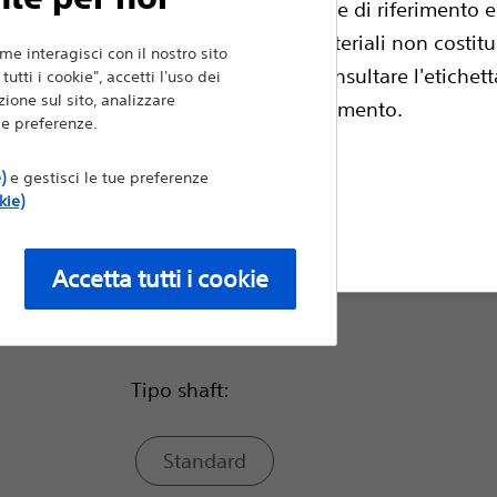
Tip™ da 10 cm progettata per un accesso flui
esto sito contiene informazioni, guide di riferimento 
Glide™ favorisce un tracciamento uniforme e 
fessionisti medici autorizzati, tali materiali non costit
me interagisci con il nostro sito
e professionali. Prima dell'uso consultare l'etichetta
utti i cookie", accetti l'uso dei
Confrontare Filiguida
ione sul sito, analizzare
escrizione e istruzioni per il funzionamento.
i e preferenze.
Tipo di punta:
)
e gestisci le tue preferenze
kie)
Diritto
fiuta
Accetta tutti i cookie
Angolata
Tipo shaft:
Standard