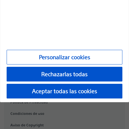
Especialidades médicas
Productos
Productos
Atención al cliente y consultas
Cumplimiento y ética
Personalizar cookies
Personalizar cookies
Rechazarlas todas
©2026 Boston Scientific Corporation o sus filiales. Todos los
Aceptar todas las cookies
derechos reservados.
Política de Privacidad
Condiciones de uso
Aviso de Copyright