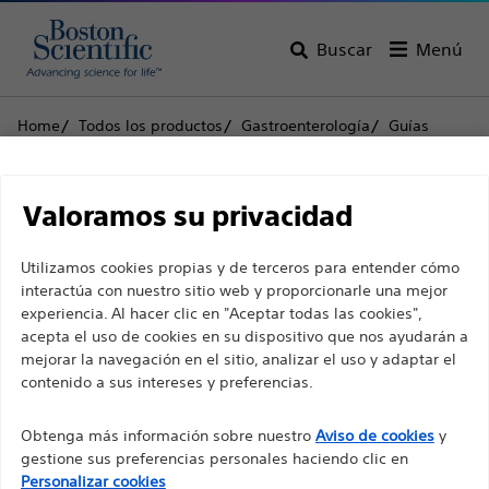
Buscar
Menú
Home
Todos los productos
Gastroenterología
Guías
Dreamwire™ Guías de alto rendimiento
Descargo de
Dreamwire™ Guías de
Valoramos su privacidad
responsabilidad
alto rendimiento
Utilizamos cookies propias y de terceros para entender cómo
interactúa con nuestro sitio web y proporcionarle una mejor
experiencia. Al hacer clic en "Aceptar todas las cookies",
Producto
Especificaciones técnicas
Para profesionales sanitarios de EUROPA, excepto
acepta el uso de cookies en su dispositivo que nos ayudarán a
para aquellos que ejerzan en Francia, ya que las
mejorar la navegación en el sitio, analizar el uso y adaptar el
contenido a sus intereses y preferencias.
siguientes páginas están destinadas a todos los
profesionales sanitarios internacionales y no
Obtenga más información sobre nuestro
Aviso de cookies
y
cumplen la ley de publicidad francesa n. º 2011-2012
gestione sus preferencias personales haciendo clic en
con fecha del 29 de diciembre de 2011, artículo 34.
Personalizar cookies