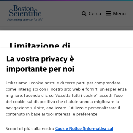
Cerca
Menu
Home
Tutti i prodotti
Elettrofisiologia
Cateteri terapeutici
Catetere per crioablazione e accessori POLARx™
Limitazione di
responsabilità
La vostra privacy è
importante per noi
Per professionisti sanitari in EUROPA a eccezione
Utilizziamo i cookie nostri e di terze parti per comprendere
come interagisci con il nostro sito web e fornirti un'esperienza
di coloro che praticano in Francia, in quanto le
migliore. Facendo clic su "Accetta tutti i cookie", accetti l'uso
seguenti pagine sono destinate a tutti i
dei cookie sul dispositivo che ci aiuteranno a migliorare la
professionisti sanitari a livello internazionale e non
navigazione sul sito, analizzare l'utilizzo e personalizzare il
Boston Scientific si impegna a trasformare la vita delle
sono conformi alla legge francese sulla pubblicità
contenuto in base ai tuoi interessi e preferenze.
persone tramite soluzioni medicali innovative capaci di
n. 2011-2012 del 29 dicembre 2011, articolo 34. Gli
migliorare la salute dei pazienti in tutto il mondo.
Scopri di più sulla nostra
Cookie Notice (Informativa sui
altri professionisti sanitari sono tenuti a