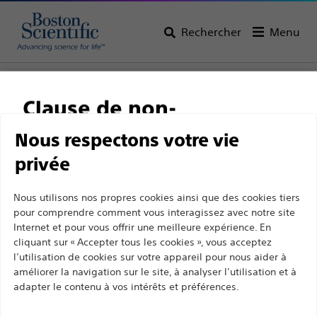
Rechercher
Menu
Page d’accueil
Tous les produits
Gastroentérologie
Hémostase
Clips
Clause de non-
responsabilité
Nous respectons votre vie
privée
Ce site et les pages suivantes sont exclusivement
Nous utilisons nos propres cookies ainsi que des cookies tiers
destinés à l'usage des professionnels de santé
pour comprendre comment vous interagissez avec notre site
Internet et pour vous offrir une meilleure expérience. En
Boston Scientific a pour vocation de transformer des
agréés. Ils ne s’adressent pas aux consommateurs
cliquant sur « Accepter tous les cookies », vous acceptez
vies grâce à des solutions médicales innovantes qui
ni aux personnes autres que les professionnel de
l’utilisation de cookies sur votre appareil pour nous aider à
améliorent la santé des patients dans le monde entier.
la santé agréés. En poursuivant votre visite sur ce
améliorer la navigation sur le site, à analyser l’utilisation et à
adapter le contenu à vos intérêts et préférences.
site, vous déclarez être un professionnel de la
santé agréé. Sinon, vous devez immédiatement
Professionnels