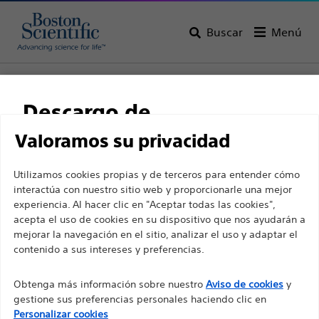
Buscar
Menú
Home
Todos los productos
Urología
PCNL
Kits percutáneos
Descargo de
responsabilidad
Valoramos su privacidad
Utilizamos cookies propias y de terceros para entender cómo
interactúa con nuestro sitio web y proporcionarle una mejor
Para profesionales sanitarios de EUROPA, excepto
experiencia. Al hacer clic en "Aceptar todas las cookies",
para aquellos que ejerzan en Francia, ya que las
acepta el uso de cookies en su dispositivo que nos ayudarán a
mejorar la navegación en el sitio, analizar el uso y adaptar el
siguientes páginas están destinadas a todos los
contenido a sus intereses y preferencias.
profesionales sanitarios internacionales y no
Boston Scientific es una empresa comprometida a
cumplen la ley de publicidad francesa n. º 2011-2012
Obtenga más información sobre nuestro
Aviso de cookies
y
transformar vidas mediante soluciones médicas
con fecha del 29 de diciembre de 2011, artículo 34.
gestione sus preferencias personales haciendo clic en
innovadoras que mejoran la salud de los pacientes de
Otros profesionales sanitarios deben seleccionar
Personalizar cookies